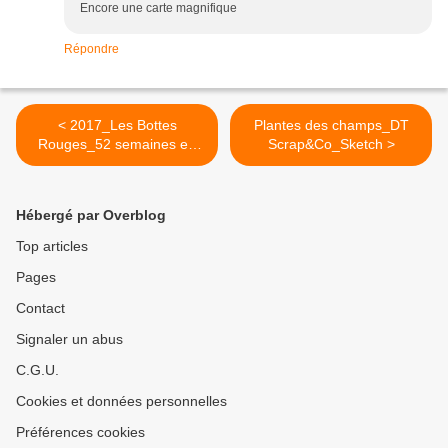
Encore une carte magnifique
Répondre
< 2017_Les Bottes
Plantes des champs_DT
Rouges_52 semaines en
Scrap&Co_Sketch >
Images#11_En ville
Hébergé par Overblog
Top articles
Pages
Contact
Signaler un abus
C.G.U.
Cookies et données personnelles
Préférences cookies