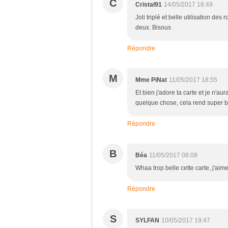
C
Cristal91
14/05/2017 18:49
Joli triplé et belle utilisation d
deux. Bisous
Répondre
M
Mme PiNat
11/05/2017 18:55
Et bien j'adore ta carte et je n'au
quelque chose, cela rend super bi
Répondre
B
Béa
11/05/2017 08:08
Whaa trop belle cette carte, j'ai
Répondre
S
SYLFAN
10/05/2017 19:47