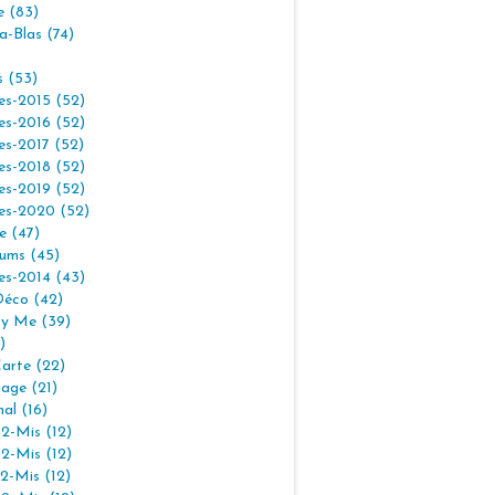
e (83)
la-Blas (74)
s (53)
es-2015 (52)
es-2016 (52)
es-2017 (52)
es-2018 (52)
es-2019 (52)
es-2020 (52)
e (47)
ums (45)
es-2014 (43)
Déco (42)
By Me (39)
)
arte (22)
age (21)
nal (16)
2-Mis (12)
2-Mis (12)
2-Mis (12)