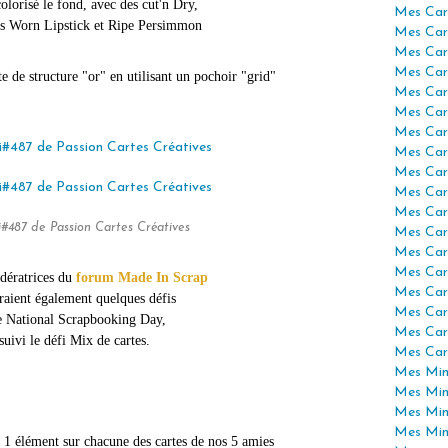
colorisé le fond, avec des cut'n Dry,
Mes Car
ss Worn Lipstick et Ripe Persimmon
Mes Car
Mes Car
Mes Car
te de structure "or" en utilisant un pochoir "grid"
Mes Car
Mes Car
Mes Car
Mes Car
Mes Car
Mes Car
Mes Car
#487 de Passion Cartes Créatives
Mes Car
Mes Car
Mes Car
dératrices du
forum Made In Scrap
Mes Car
raient également quelques défis
Mes Car
e National Scrapbooking Day,
Mes Car
 suivi le défi Mix de cartes.
Mes Car
Mes Mini
Mes Min
Mes Min
Mes Min
e 1 élément sur chacune des cartes de nos 5 amies