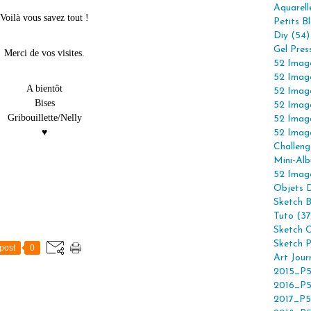
Aquarell
Voilà vous savez tout !
Petits B
Diy (54)
Gel Pres
Merci de vos visites.
52 Imag
52 Imag
A bientôt
52 Imag
Bises
52 Imag
Gribouillette/Nelly
52 Imag
♥
52 Imag
Challeng
Mini-Alb
52 Imag
Objets 
Sketch 
Tuto (37
Sketch C
Sketch P
post
0
Art Jour
2015_P5
2016_P5
2017_P5