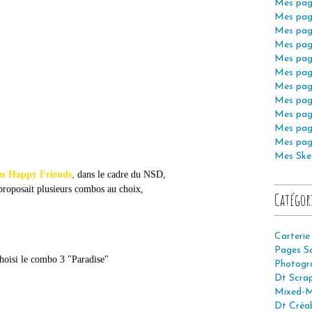
Mes pag
Mes pag
Mes pag
Mes pag
Mes pag
Mes pag
Mes pag
Mes pag
Mes pag
Mes pag
Mes pag
Mes Ske
m Happy Friends
,
dans le cadre du NSD,
proposait plusieurs combos au choix,
Catégor
Carterie
Pages S
choisi le combo 3 "Paradise"
Photogr
Dt Scra
Mixed-M
Dt Créab