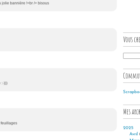
is jolie bannière !<br /> bisous
Vous che
Commu
:-)))
Scrapbo
Mes arc
 feuillages
2025
Avril