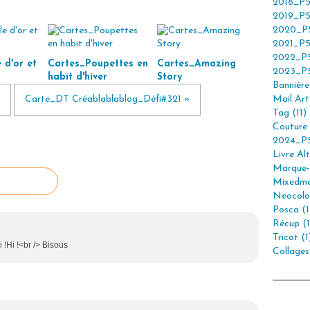
2018_P5
2019_P5
2020_P5
2021_P5
2022_P5
 d'or et
Cartes_Poupettes en
Cartes_Amazing
2023_P5
habit d'hiver
Story
Bannière 
Carte_DT Créablablablog_Défi#321 »
Mail Art 
Tag (11)
Couture 
2024_P5
Livre Alt
Marque-
Mixedme
Neocolor
Posca (1
Récup (1
Tricot (1
i !Hi !<br /> Bisous
Collages