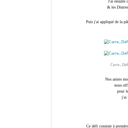
J'ai ensuite 
& les Distre
Puis j'ai appliqué de la pâ
Carte_Défi
Nos amies mo
nous off
pour l
j'ai
Ce défi consiste à prendr