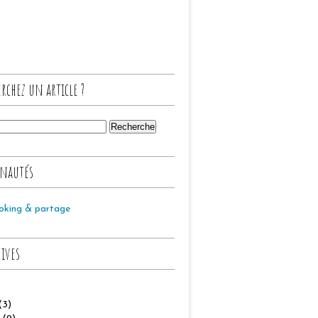
rchez un article ?
nautés
oking & partage
hives
(3)