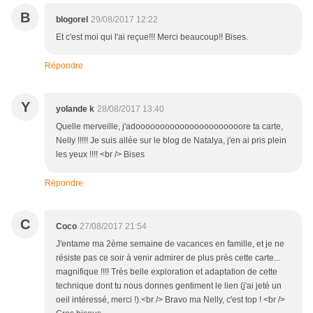
B
blogorel
29/08/2017 12:22
Et c'est moi qui l'ai reçue!!! Merci beaucoup!! Bises.
Répondre
Y
yolande k
28/08/2017 13:40
Quelle merveille, j'adoooooooooooooooooooooore ta carte,
Nelly !!!!! Je suis allée sur le blog de Natalya, j'en ai pris plein
les yeux !!!! <br /> Bises
Répondre
C
Coco
27/08/2017 21:54
J'entame ma 2ème semaine de vacances en famille, et je ne
résiste pas ce soir à venir admirer de plus près cette carte...
magnifique !!!! Très belle exploration et adaptation de cette
technique dont tu nous donnes gentiment le lien (j'ai jeté un
oeil intéressé, merci !).<br /> Bravo ma Nelly, c'est top ! <br />