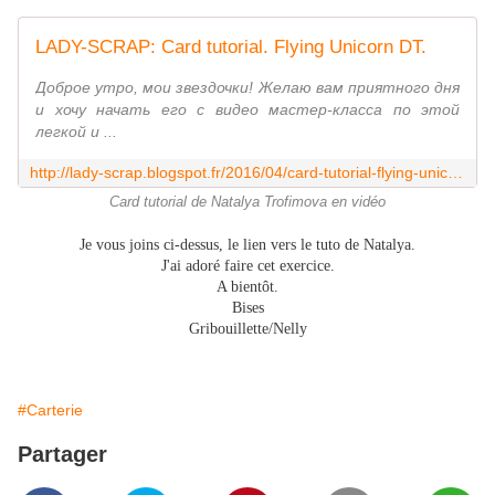
LADY-SCRAP: Card tutorial. Flying Unicorn DT.
Доброе утро, мои звездочки! Желаю вам приятного дня
и хочу начать его с видео мастер-класса по этой
легкой и ...
http://lady-scrap.blogspot.fr/2016/04/card-tutorial-flying-unicorn-dt.html
Card tutorial de Natalya Trofimova en vidéo
Je vous joins ci-dessus, le lien vers le tuto de Natalya.
J'ai adoré faire cet exercice.
A bientôt.
Bises
Gribouillette/Nelly
#Carterie
Partager