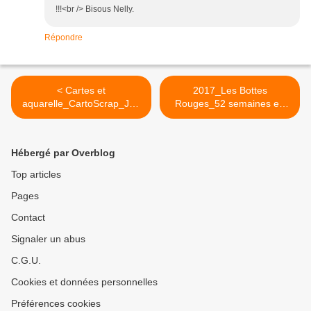
!!!<br /> Bisous Nelly.
Répondre
< Cartes et
2017_Les Bottes
aquarelle_CartoScrap_Jeu
Rouges_52 semaines en
de l'été
images#35_Série photo >
2017_Semaine#3_Défi#6
Hébergé par Overblog
Top articles
Pages
Contact
Signaler un abus
C.G.U.
Cookies et données personnelles
Préférences cookies