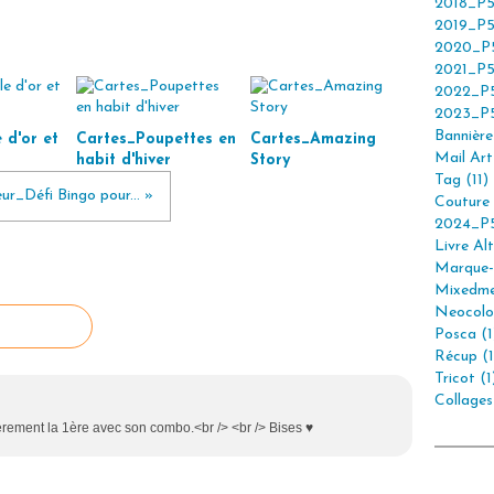
2018_P5
2019_P5
2020_P5
2021_P5
2022_P5
2023_P5
Bannière 
 d'or et
Cartes_Poupettes en
Cartes_Amazing
Mail Art 
habit d'hiver
Story
Tag (11)
ur_Défi Bingo pour... »
Couture 
2024_P5
Livre Alt
Marque-
Mixedme
Neocolor
Posca (1
Récup (1
Tricot (1
Collages
lièrement la 1ère avec son combo.<br /> <br /> Bises ♥