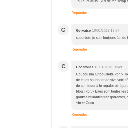
Toujours aussi FAN de ton scrap tr
Répondre
G
Gervaise
10/01/2018 13:07
superbes, je suis toujours fan de t
Répondre
C
Cocofolies
10/01/2018 10:49
Coucou ma Gribouillette <br /> T
de te les souhaiter de vive voix t
de continuer à te régaler et régal
blog ! <br /> Elles sont toutes les
gouttes brillantes transparentes, c
<br /> Coco
Répondre