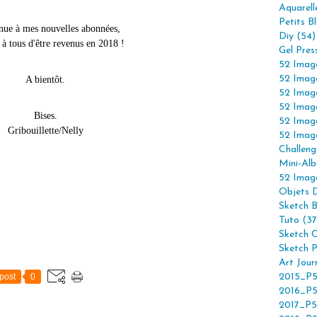
Aquarell
Petits B
nue à mes nouvelles abonnées,
Diy (54)
 à tous d'être revenus en 2018 !
Gel Pres
52 Imag
52 Imag
A bientôt.
52 Imag
52 Imag
Bises.
52 Imag
Gribouillette/Nelly
52 Imag
Challeng
Mini-Alb
52 Imag
Objets 
Sketch 
Tuto (37
Sketch C
Sketch P
Art Jour
post
0
2015_P5
2016_P5
2017_P5