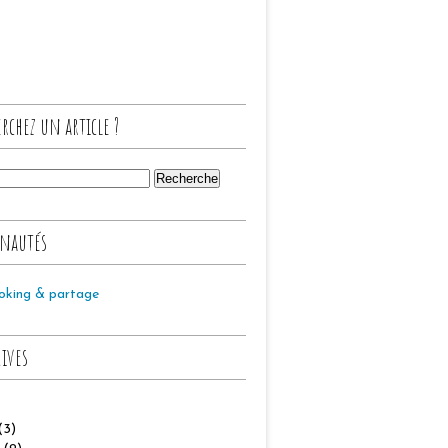
rchez un article ?
nautés
oking & partage
hives
(3)