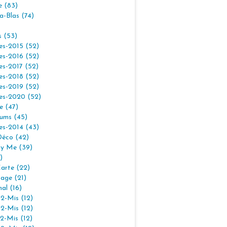
e (83)
la-Blas (74)
s (53)
es-2015 (52)
es-2016 (52)
es-2017 (52)
es-2018 (52)
es-2019 (52)
es-2020 (52)
e (47)
ums (45)
es-2014 (43)
Déco (42)
By Me (39)
)
arte (22)
age (21)
nal (16)
2-Mis (12)
2-Mis (12)
2-Mis (12)