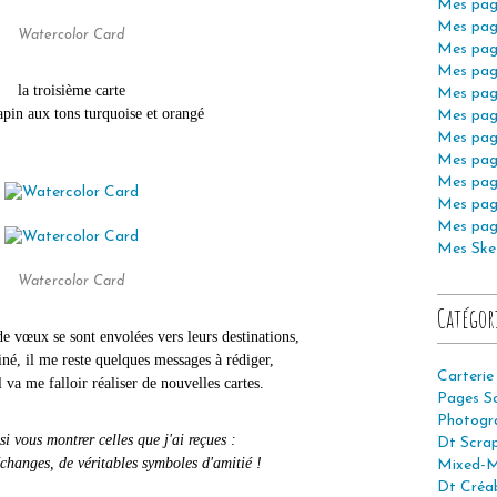
Mes pag
Mes pag
Watercolor Card
Mes pag
Mes pag
la troisième carte
Mes pag
apin aux tons turquoise et orangé
Mes pag
Mes pag
Mes pag
Mes pag
Mes pag
Mes pag
Mes Ske
Watercolor Card
Catégor
e vœux se sont envolées vers leurs destinations,
iné, il me reste quelques messages à rédiger,
Carterie
il va me falloir réaliser de nouvelles cartes.
Pages S
Photogr
si vous montrer celles que j'ai reçues :
Dt Scra
changes, de véritables symboles d'amitié !
Mixed-M
Dt Créab