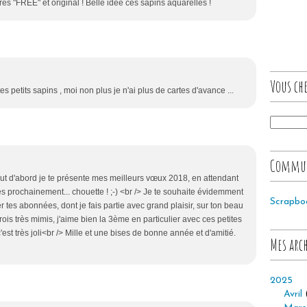
ès "FREE" et original ! Belle idée ces sapins aquarellés !
Vous che
es petits sapins , moi non plus je n'ai plus de cartes d'avance ...
Commu
out d'abord je te présente mes meilleurs vœux 2018, en attendant
rès prochainement... chouette ! ;-) <br /> Je te souhaite évidemment
Scrapbo
er tes abonnées, dont je fais partie avec grand plaisir, sur ton beau
 trois très mimis, j'aime bien la 3ème en particulier avec ces petites
'est très joli<br /> Mille et une bises de bonne année et d'amitié.
Mes arc
2025
Avril