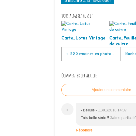
S'inscrire à la newsletter
Vous aimerez aussi :
Carte_Lotus Vintage
Carte_Feuille
de cuivre
« 52 Semaines en photo...
Bonhe
Commenter cet article
Ajouter un commentaire
-
- Bellule -
11/01/2018 14:07
Très belle série !! J'aime particu
Répondre