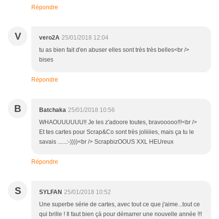
Répondre
V
vero2A
25/01/2018 12:04
tu as bien fait d'en abuser elles sont très très belles<br />
bises
Répondre
B
Batchaka
25/01/2018 10:56
WHAOUUUUUU!! Je les z'adoore toutes, bravooooo!!!<br />
Et tes cartes pour Scrap&Co sont très joliiiies, mais ça tu le
savais ......:-))))<br /> ScrapbizOOUS XXL HEUreux
Répondre
S
SYLFAN
25/01/2018 10:52
Une superbe série de cartes, avec tout ce que j'aime...tout ce
qui brille ! Il faut bien çà pour démarrer une nouvelle année !!!