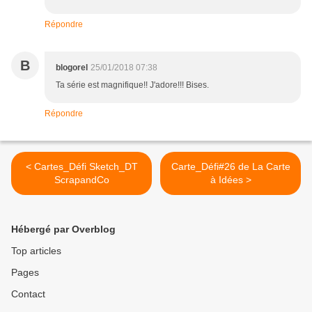
Répondre
B
blogorel
25/01/2018 07:38
Ta série est magnifique!! J'adore!!! Bises.
Répondre
< Cartes_Défi Sketch_DT
Carte_Défi#26 de La Carte
ScrapandCo
à Idées >
Hébergé par Overblog
Top articles
Pages
Contact