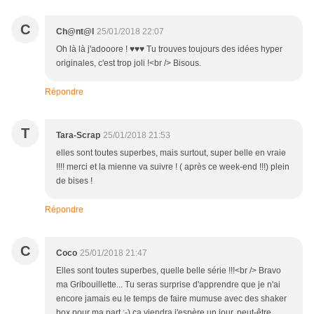
C
Ch@nt@l
25/01/2018 22:07
Oh là là j'adooore ! ♥♥♥ Tu trouves toujours des idées hyper
originales, c'est trop joli !<br /> Bisous.
Répondre
T
Tara-Scrap
25/01/2018 21:53
elles sont toutes superbes, mais surtout, super belle en vraie
!!!! merci et la mienne va suivre ! ( après ce week-end !!!) plein
de bises !
Répondre
C
Coco
25/01/2018 21:47
Elles sont toutes superbes, quelle belle série !!!<br /> Bravo
ma Gribouillette... Tu seras surprise d'apprendre que je n'ai
encore jamais eu le temps de faire mumuse avec des shaker
box pour ma part :-) ça viendra j'espère un jour, peut-être