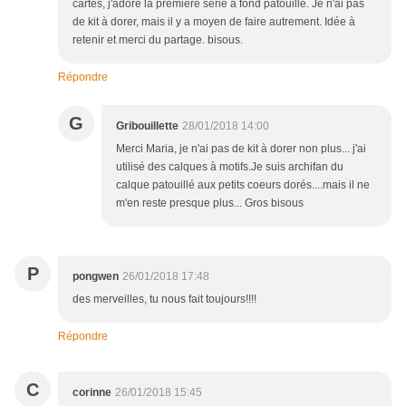
cartes, j'adore la première série à fond patouillé. Je n'ai pas
de kit à dorer, mais il y a moyen de faire autrement. Idée à
retenir et merci du partage. bisous.
Répondre
G
Gribouillette
28/01/2018 14:00
Merci Maria, je n'ai pas de kit à dorer non plus... j'ai
utilisé des calques à motifs.Je suis archifan du
calque patouillé aux petits coeurs dorés....mais il ne
m'en reste presque plus... Gros bisous
P
pongwen
26/01/2018 17:48
des merveilles, tu nous fait toujours!!!!
Répondre
C
corinne
26/01/2018 15:45