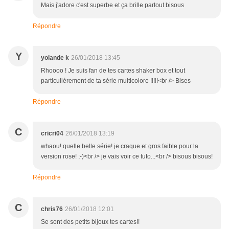
Mais j'adore c'est superbe et ça brille partout bisous
Répondre
Y
yolande k
26/01/2018 13:45
Rhoooo ! Je suis fan de tes cartes shaker box et tout
particulièrement de ta série multicolore !!!!!<br /> Bises
Répondre
C
cricri04
26/01/2018 13:19
whaou! quelle belle série! je craque et gros faible pour la
version rose! ;-)<br /> je vais voir ce tuto...<br /> bisous bisous!
Répondre
C
chris76
26/01/2018 12:01
Se sont des petits bijoux tes cartes!!