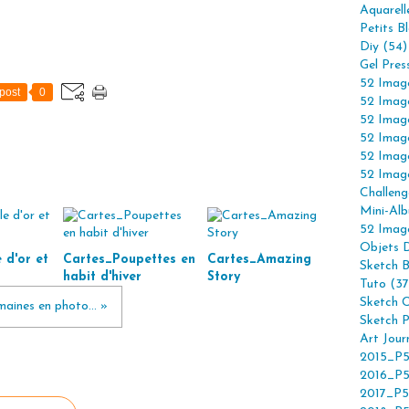
Aquarell
Petits B
Diy (54)
Gel Pres
52 Imag
post
0
52 Imag
52 Imag
52 Imag
52 Imag
52 Imag
Challeng
Mini-Alb
52 Imag
Objets 
 d'or et
Cartes_Poupettes en
Cartes_Amazing
Sketch 
habit d'hiver
Story
Tuto (37
Sketch C
aines en photo... »
Sketch P
Art Jour
2015_P5
2016_P5
2017_P5