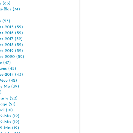
e (83)
la-Blas (74)
s (53)
es-2015 (52)
es-2016 (52)
es-2017 (52)
es-2018 (52)
es-2019 (52)
es-2020 (52)
e (47)
ums (45)
es-2014 (43)
Déco (42)
By Me (39)
)
arte (22)
age (21)
nal (16)
2-Mis (12)
2-Mis (12)
2-Mis (12)