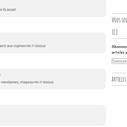
e là aussi!
Vous so
ICI
 merci aux copines<br /> bisous
Abonnez-
articles 
3
Articles
 /> mesdames, chapeau<br /> bisous