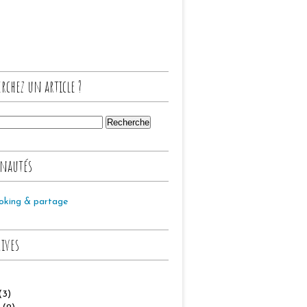
rchez un article ?
nautés
oking & partage
hives
(3)