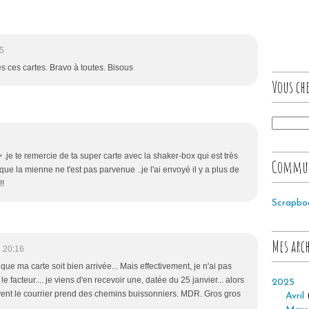
5
s ces cartes. Bravo à toutes. Bisous
Vous che
> .je te remercie de ta super carte avec la shaker-box qui est très
Commu
n que la mienne ne t'est pas parvenue ..je l'ai envoyé il y a plus de
!!
Scrapbo
Mes arc
 20:16
e ma carte soit bien arrivée... Mais effectivement, je n'ai pas
 le facteur.... je viens d'en recevoir une, datée du 25 janvier... alors
2025
uvent le courrier prend des chemins buissonniers. MDR. Gros gros
Avril