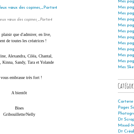
Mes pag
Mes pag
Mes pag
Mes pag
leux vœux des copines,_Partie4
Mes pag
Mes pag
 plaisir que d'admirer, en live,
Mes pag
lent de toutes les créatrices !
Mes pag
Mes pag
Mes pag
ine, Alexandra, Ciléa, Chantal,
Mes pag
, Kinna, Sandy, Tara et Yolande
Mes Ske
 vous embrasse très fort !
Catégor
A bientôt
Carterie
Pages S
Bises
Photogr
Gribouillette/Nelly
Dt Scra
Mixed-M
Dt Créab