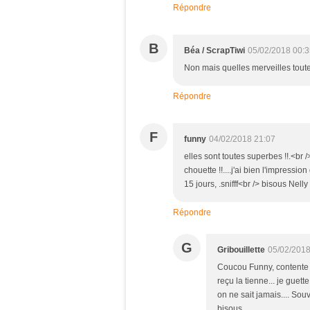
Répondre
B
Béa / ScrapTiwi
05/02/2018 00:3
Non mais quelles merveilles toute
Répondre
F
funny
04/02/2018 21:07
elles sont toutes superbes !!.<br /
chouette !!....j'ai bien l'impressio
15 jours, .snifff<br /> bisous Nelly 
Répondre
G
Gribouillette
05/02/2018
Coucou Funny, contente qu
reçu la tienne... je guette
on ne sait jamais.... So
bisous