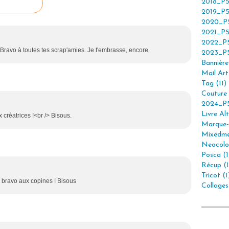
2018_P5
2019_P5
2020_P5
2021_P5
2022_P5
/> Bravo à toutes tes scrap'amies. Je t'embrasse, encore.
2023_P5
Bannière 
Mail Art 
Tag (11)
Couture 
2024_P5
Livre Alt
 créatrices !<br /> Bisous.
Marque-
Mixedme
Neocolor
Posca (1
Récup (1
Tricot (1
, bravo aux copines ! Bisous
Collages