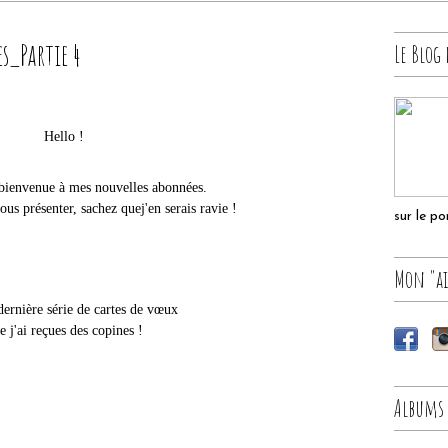
es_Partie 4
Le Blog 
Hello !
bienvenue à mes nouvelles abonnées.
ous présenter, sachez quej'en serais ravie !
sur le p
Mon "ai
 dernière série de cartes de vœux
e j'ai reçues des copines !
Albums