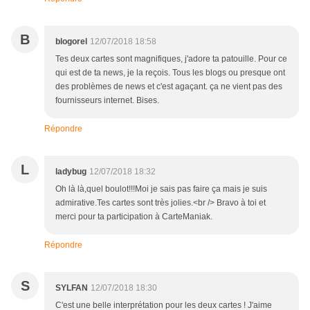
B
blogorel
12/07/2018 18:58
Tes deux cartes sont magnifiques, j'adore ta patouille. Pour ce
qui est de ta news, je la reçois. Tous les blogs ou presque ont
des problèmes de news et c'est agaçant. ça ne vient pas des
fournisseurs internet. Bises.
Répondre
L
ladybug
12/07/2018 18:32
Oh là là,quel boulot!!!Moi je sais pas faire ça mais je suis
admirative.Tes cartes sont très jolies.<br /> Bravo à toi et
merci pour ta participation à CarteManiak.
Répondre
S
SYLFAN
12/07/2018 18:30
C'est une belle interprétation pour les deux cartes ! J'aime