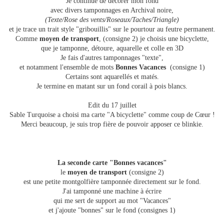
Je continue de décorer mon fond
avec divers tamponnages en Archival noire,
(Texte/Rose des vents/Roseaux/Taches/Triangle)
et je trace un trait style "gribouillis" sur le pourtour au feutre permanent.
Comme
moyen de transport
, (consigne 2) je choisis une bicyclette,
que je tamponne, détoure, aquarelle et colle en 3D
Je fais d'autres tamponnages "texte",
et notamment l'ensemble de mots
Bonnes Vacances
(consigne 1)
Certains sont aquarellés et matés.
Je termine en matant sur un fond corail à pois blancs.
Edit du 17 juillet
Sable Turquoise a choisi ma carte "A bicyclette" comme coup de Cœur !
Merci beaucoup, je suis trop fière de pouvoir apposer ce blinkie.
La seconde carte "Bonnes vacances"
le
moyen de transport
(consigne 2)
est une petite montgolfière tamponnée directement sur le fond.
J'ai tamponné une machine à écrire
qui me sert de support au mot "Vacances"
et j'ajoute "bonnes" sur le fond (consignes 1)