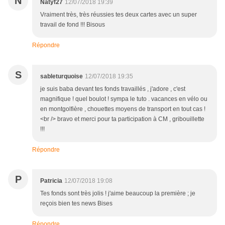
N
Natyf27
12/07/2018 19:39
Vraiment très, très réussies tes deux cartes avec un super
travail de fond !!! Bisous
Répondre
S
sableturquoise
12/07/2018 19:35
je suis baba devant tes fonds travaillés , j'adore , c'est
magnifique ! quel boulot ! sympa le tuto . vacances en vélo ou
en montgolfière , chouettes moyens de transport en tout cas !
<br /> bravo et merci pour ta participation à CM , gribouillette
!!!
Répondre
P
Patricia
12/07/2018 19:08
Tes fonds sont très jolis ! j'aime beaucoup la première ; je
reçois bien tes news Bises
Répondre