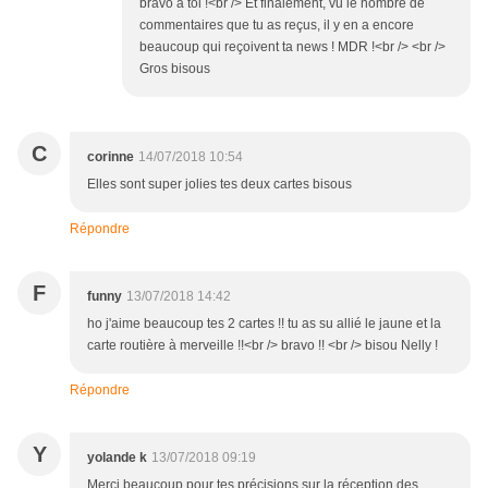
bravo à toi !<br /> Et finalement, vu le nombre de
commentaires que tu as reçus, il y en a encore
beaucoup qui reçoivent ta news ! MDR !<br /> <br />
Gros bisous
C
corinne
14/07/2018 10:54
Elles sont super jolies tes deux cartes bisous
Répondre
F
funny
13/07/2018 14:42
ho j'aime beaucoup tes 2 cartes !! tu as su allié le jaune et la
carte routière à merveille !!<br /> bravo !! <br /> bisou Nelly !
Répondre
Y
yolande k
13/07/2018 09:19
Merci beaucoup pour tes précisions sur la réception des