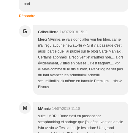
part
Répondre
G
Gribouillette
14/07/2018 15:11
Merci MAnnie, je vais donc aller voir ton blog, car je
n'ai reçu aucune news...<br /> Si il y a passage c'est
aussi parce que j'ai publié sur le blog Carte Maniak...
Certains abonnés la reçoivent et d'autres non.... alors
évidemment, visites en baisse... c'est flagrant.... <br
/> Mais comme tu le dis si bien, Over-Blog ne fait pas
du tout avancer les schmimimi schmilili
schlimilimiliblick même en formule Premium.... <br />
Bisous
M
MAnnie
14/07/2018 11:18
suite ! MDR ! Donc c'est en passant par
scrapbooking et partage que j'ai découvert ton article
!<br /> <br /> Tes cartes, je les adore ! Un grand