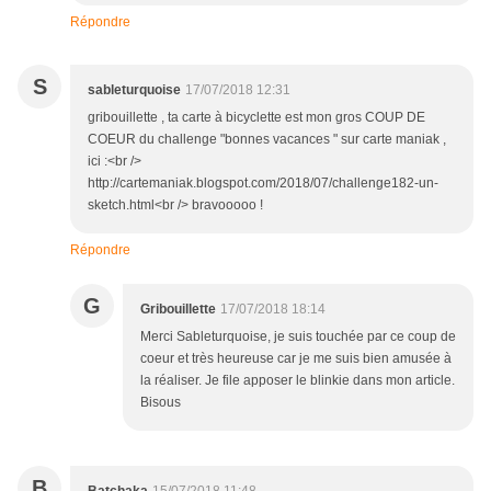
Répondre
S
sableturquoise
17/07/2018 12:31
gribouillette , ta carte à bicyclette est mon gros COUP DE
COEUR du challenge "bonnes vacances " sur carte maniak ,
ici :<br />
http://cartemaniak.blogspot.com/2018/07/challenge182-un-
sketch.html<br /> bravooooo !
Répondre
G
Gribouillette
17/07/2018 18:14
Merci Sableturquoise, je suis touchée par ce coup de
coeur et très heureuse car je me suis bien amusée à
la réaliser. Je file apposer le blinkie dans mon article.
Bisous
B