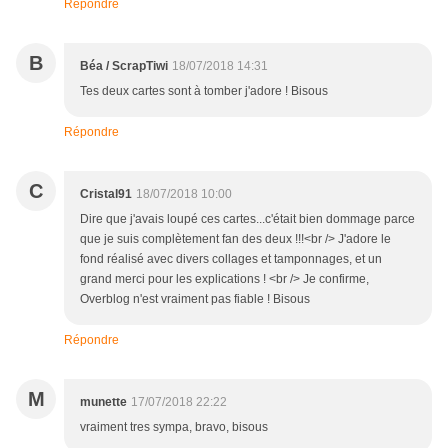
Répondre
B
Béa / ScrapTiwi
18/07/2018 14:31
Tes deux cartes sont à tomber j'adore ! Bisous
Répondre
C
Cristal91
18/07/2018 10:00
Dire que j'avais loupé ces cartes...c'était bien dommage parce
que je suis complètement fan des deux !!!<br /> J'adore le
fond réalisé avec divers collages et tamponnages, et un
grand merci pour les explications ! <br /> Je confirme,
Overblog n'est vraiment pas fiable ! Bisous
Répondre
M
munette
17/07/2018 22:22
vraiment tres sympa, bravo, bisous