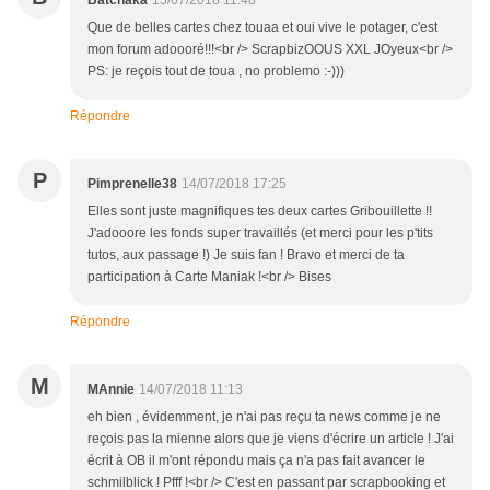
Batchaka
15/07/2018 11:48
Que de belles cartes chez touaa et oui vive le potager, c'est
mon forum adoooré!!!<br /> ScrapbizOOUS XXL JOyeux<br />
PS: je reçois tout de toua , no problemo :-)))
Répondre
P
Pimprenelle38
14/07/2018 17:25
Elles sont juste magnifiques tes deux cartes Gribouillette !!
J'adooore les fonds super travaillés (et merci pour les p'tits
tutos, aux passage !) Je suis fan ! Bravo et merci de ta
participation à Carte Maniak !<br /> Bises
Répondre
M
MAnnie
14/07/2018 11:13
eh bien , évidemment, je n'ai pas reçu ta news comme je ne
reçois pas la mienne alors que je viens d'écrire un article ! J'ai
écrit à OB il m'ont répondu mais ça n'a pas fait avancer le
schmilblick ! Pfff !<br /> C'est en passant par scrapbooking et