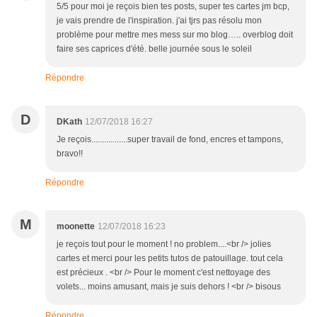
5/5 pour moi je reçois bien tes posts, super tes cartes jm bcp,
je vais prendre de l'inspiration. j'ai tjrs pas résolu mon
problème pour mettre mes mess sur mo blog….. overblog doit
faire ses caprices d'été. belle journée sous le soleil
Répondre
D
DKath
12/07/2018 16:27
Je reçois.................super travail de fond, encres et tampons,
bravo!!
Répondre
M
moonette
12/07/2018 16:23
je reçois tout pour le moment ! no problem....<br /> jolies
cartes et merci pour les petits tutos de patouillage. tout cela
est précieux . <br /> Pour le moment c'est nettoyage des
volets... moins amusant, mais je suis dehors ! <br /> bisous
Répondre