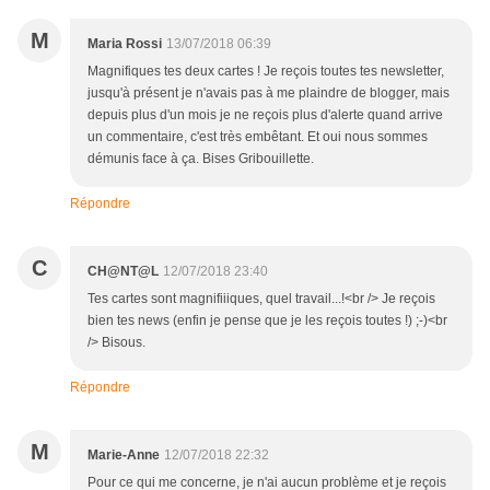
M
Maria Rossi
13/07/2018 06:39
Magnifiques tes deux cartes ! Je reçois toutes tes newsletter,
jusqu'à présent je n'avais pas à me plaindre de blogger, mais
depuis plus d'un mois je ne reçois plus d'alerte quand arrive
un commentaire, c'est très embêtant. Et oui nous sommes
démunis face à ça. Bises Gribouillette.
Répondre
C
CH@NT@L
12/07/2018 23:40
Tes cartes sont magnifiiiques, quel travail...!<br /> Je reçois
bien tes news (enfin je pense que je les reçois toutes !) ;-)<br
/> Bisous.
Répondre
M
Marie-Anne
12/07/2018 22:32
Pour ce qui me concerne, je n'ai aucun problème et je reçois