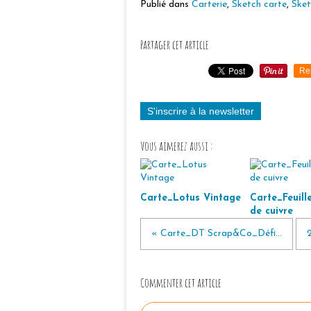
Publié dans
Carterie
,
Sketch carte
,
Sket
Partager cet article
Re
S'inscrire à la newsletter
Vous aimerez aussi :
Carte_Lotus Vintage
Carte_Feuille
de cuivre
« Carte_DT Scrap&Co_Défi...
Commenter cet article