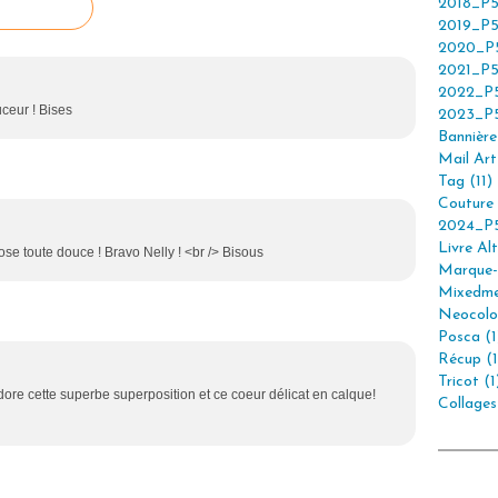
2018_P5
2019_P5
2020_P5
2021_P5
2022_P5
uceur ! Bises
2023_P5
Bannière 
Mail Art 
Tag (11)
Couture 
2024_P5
Livre Alt
 rose toute douce ! Bravo Nelly ! <br /> Bisous
Marque-
Mixedme
Neocolor
Posca (1
Récup (1
Tricot (1
'adore cette superbe superposition et ce coeur délicat en calque!
Collages