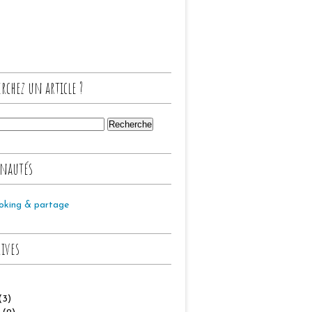
rchez un article ?
nautés
oking & partage
hives
(3)