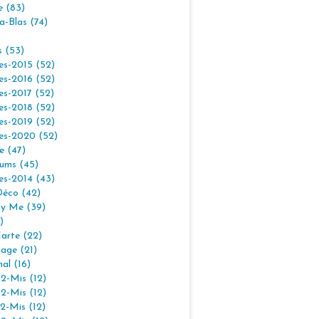
e (83)
la-Blas (74)
s (53)
es-2015 (52)
es-2016 (52)
es-2017 (52)
es-2018 (52)
es-2019 (52)
es-2020 (52)
e (47)
ums (45)
es-2014 (43)
Déco (42)
By Me (39)
)
arte (22)
age (21)
nal (16)
2-Mis (12)
2-Mis (12)
2-Mis (12)