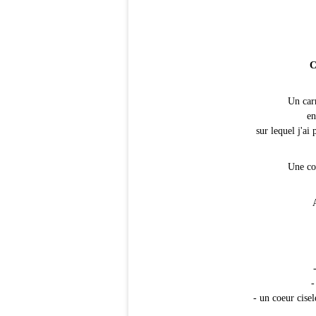
C
Un carr
en
sur lequel j'ai
Une co
-
- un coeur cisel