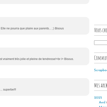
Vous che
 Elle ne pourra que plaire aux parents... ; ) Bisous
Commu
st vraiment très jolie et pleine de tendresse!<br /> Bisous.
Scrapbo
Mes arc
... superbe!!!
2025
Avril