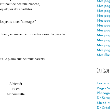
Mes pag
etit bout de dentelle blanche,
Mes pag
-quelques dots pailletés
Mes pag
Mes pag
Mes pag
des petits mots "messages"
Mes pag
Mes pag
e blanc, en matant sur un autre carré d'aquarelle.
Mes pag
Mes pag
Mes pag
Mes pag
Mes Ske
u'elle plaira aux heureux parents.
Catégor
Carterie
A bientôt
Pages S
Bises
Photogr
Gribouillette
Dt Scra
Mixed-M
Dt Créab