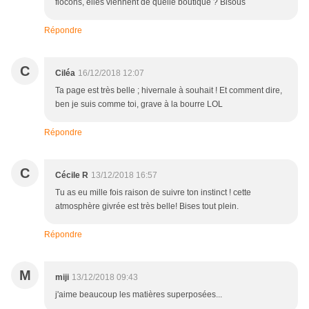
flocons, elles viennent de quelle boutique ? Bisous
Répondre
C
Ciléa
16/12/2018 12:07
Ta page est très belle ; hivernale à souhait ! Et comment dire,
ben je suis comme toi, grave à la bourre LOL
Répondre
C
Cécile R
13/12/2018 16:57
Tu as eu mille fois raison de suivre ton instinct ! cette
atmosphère givrée est très belle! Bises tout plein.
Répondre
M
miji
13/12/2018 09:43
j'aime beaucoup les matières superposées...