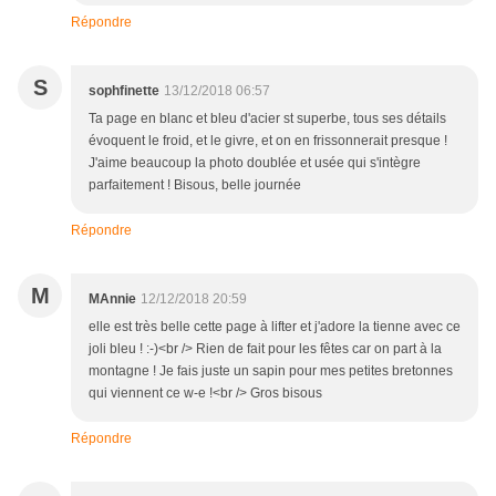
Répondre
S
sophfinette
13/12/2018 06:57
Ta page en blanc et bleu d'acier st superbe, tous ses détails
évoquent le froid, et le givre, et on en frissonnerait presque !
J'aime beaucoup la photo doublée et usée qui s'intègre
parfaitement ! Bisous, belle journée
Répondre
M
MAnnie
12/12/2018 20:59
elle est très belle cette page à lifter et j'adore la tienne avec ce
joli bleu ! :-)<br /> Rien de fait pour les fêtes car on part à la
montagne ! Je fais juste un sapin pour mes petites bretonnes
qui viennent ce w-e !<br /> Gros bisous
Répondre