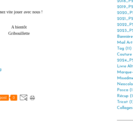
2018_P5
2019_P5
nez vite jouer avec nous !
2020_P5
2021_P5
2022_P5
A bientôt
2023_P5
Gribouillette
Bannière 
Mail Art 
Tag (11)
Couture 
2024_P5
Livre Alt
g
Marque-
Mixedme
Neocolor
Posca (1
Récup (1
post
0
Tricot (1
Collages