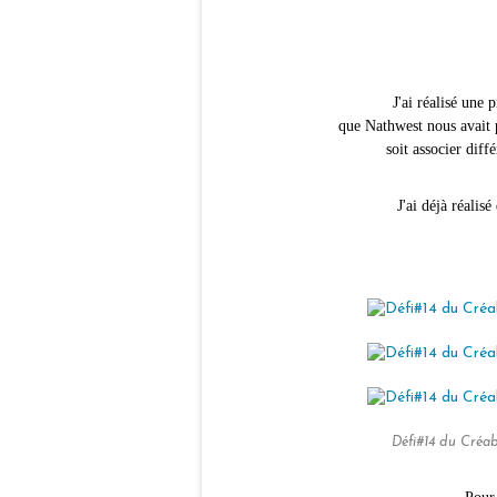
J'ai réalisé une
que Nathwest nous avait 
soit associer diff
J'ai déjà réalis
Défi#14 du Créa