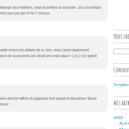
élange des matières, mais je préfère la seconde...là à cet instant,
'en suis pas fan !!!<br /> bisous
Vous che
nalité et tous les détails de la 1ère, mais j'aime également
urs de la seconde (on dirait une vraie glace ! LoL) ! Un grand
Commu
Scrapbo
érie dont je raffole et j'apprécie tout autant la deuxième. Bravo
Mes arc
Bisous
2025
Avril