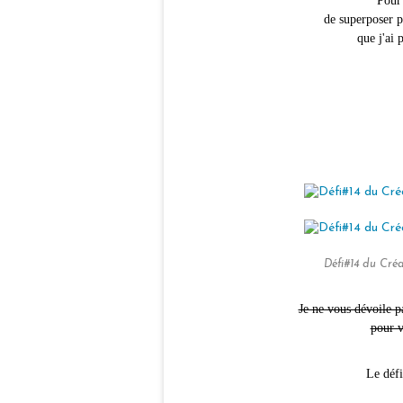
Pour 
de superposer p
que j'ai 
Défi#14 du Cré
Je ne vous dévoile pa
pour v
Le défi