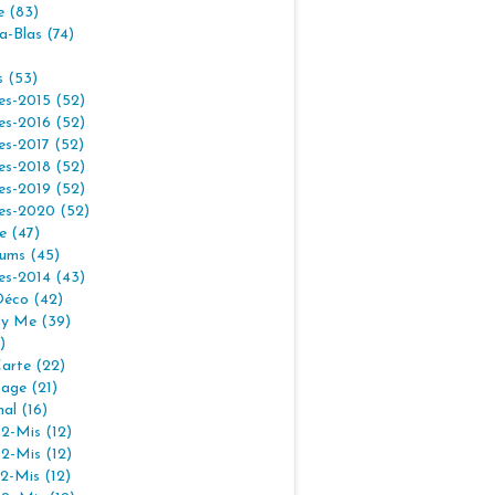
e (83)
la-Blas (74)
s (53)
es-2015 (52)
es-2016 (52)
es-2017 (52)
es-2018 (52)
es-2019 (52)
es-2020 (52)
e (47)
ums (45)
es-2014 (43)
Déco (42)
By Me (39)
)
arte (22)
age (21)
nal (16)
2-Mis (12)
2-Mis (12)
2-Mis (12)