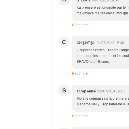
SYLFAN
24/07/2019 18:54
Ka première est originale par le m
ma gmlace me fait envie, moi qui n
Répondre
C
CH@NT@L
24/07/2019 15:46
2 superbes cartes ! J'adore l'origi
beaucoup les tampons et les coule
BRAVO<br /> Bisous.
Répondre
S
scrap anisé
22/07/2019 19:13
Alors je connaissais la première s
Madame Nelly! Trop forte!<br /> 
Répondre