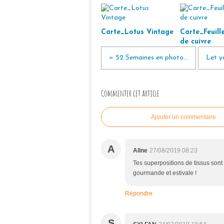
Carte_Lotus Vintage
Carte_Feuille
de cuivre
« 52 Semaines en photo...
Let y
Commenter cet article
Ajouter un commentaire
A
Aline
27/08/2019 08:23
Tes superpositions de tissus sont d
gourmande et estivale !
Répondre
S