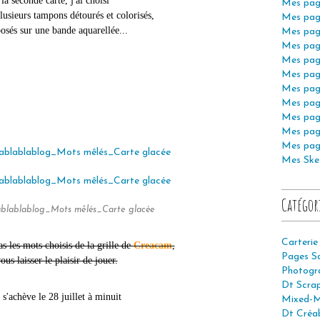
la seconde carte, j'ai choisi
Mes pag
lusieurs tampons détourés et colorisés,
Mes pag
posés sur une bande aquarellée...
Mes pag
Mes pag
Mes pag
Mes pag
Mes pag
Mes pag
Mes pag
Mes pag
Mes pag
Mes Ske
Catégor
ablablablog_Mots mêlés_Carte glacée
Carterie
s les mots choisis de la grille de
Creacam
,
Pages S
ous laisser le plaisir de jouer.
Photogr
Dt Scra
 s'achève le 28 juillet à minuit
Mixed-M
Dt Créab