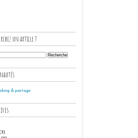
rchez un article ?
nautés
oking & partage
hives
(3)