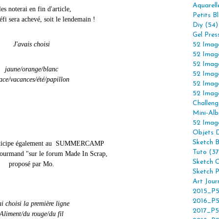
Aquarell
les noterai en fin d'article,
Petits B
éfi sera achevé, soit le lendemain !
Diy (54)
Gel Pres
J'avais choisi
52 Imag
52 Imag
52 Imag
jaune/orange/blanc
52 Imag
ace/vacances/été/papillon
52 Imag
52 Imag
Challeng
Mini-Alb
52 Imag
Objets 
Sketch 
participe également au SUMMERCAMP
Tuto (37
ourmand "sur le forum Made In Scrap,
Sketch C
proposé par Mo.
Sketch P
Art Jour
2015_P5
2016_P5
ai choisi la première ligne
2017_P5
Aliment/du rouge/du fil