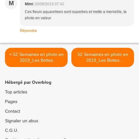
M
Mimi
20/08/2019 07:42
Ces fleurs aquarellees sont superbes et mette a merveille, ta
photo en valeur
Répondre
< 52 Semaines en photo en
52 Semaines en photo en
2019_Les Bottes
2019_Les Bottes
Rouges_Thème#33_Au sol
Rouges_Thème#34_Boîte
aux lettres >
Hébergé par Overblog
Top articles
Pages
Contact
Signaler un abus
C.G.U.