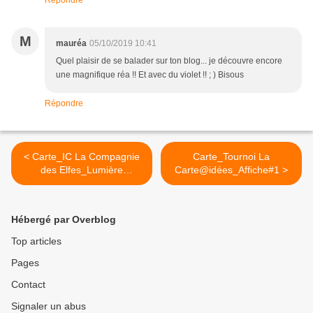
Répondre
M
mauréa
05/10/2019 10:41
Quel plaisir de se balader sur ton blog... je découvre encore
une magnifique réa !! Et avec du violet !! ; ) Bisous
Répondre
< Carte_IC La Compagnie
Carte_Tournoi La
des Elfes_Lumière
Carte@idées_Affiche#1 >
d'automne
Hébergé par Overblog
Top articles
Pages
Contact
Signaler un abus