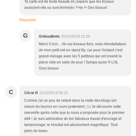
Ta carte est de toute beauté et j espere que les trzvaux
avancent vite ou sont terminés ?<br /> Des bisous!
Répondre
G
Gribouillette
25/10/2019 22:29
Merci Cricri.... Ah oui travaux finis, mais réinstallataon
de mon petit nid en stand By, car pour l'instant c'est
grand-mèrage avec les 5 petitous qui ont investi la
pièce vide en salle de jeux ! Sympa aussi !!! LOL
Gros bisous
C
Cécie R
11/10/2019 00:25
Comme j'ai un peu de retard dans la visite des blogs (en
raison du tournoi en cours justement ;-) ) Je découvre cette
merveille après celle que tu nous a proposée pour le premier
défi ! Je suis admirative de ton fabuleux travail d'encrage et
tamponnage, le résultat est absolument magnifique. Tout
plein de bises.