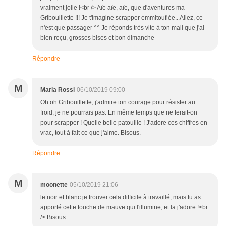
vraiment jolie !<br /> Aïe aïe, aïe, que d'aventures ma
Gribouillette !!! Je t'imagine scrapper emmitouflée...Allez, ce
n'est que passager ^^ Je réponds très vite à ton mail que j'ai
bien reçu, grosses bises et bon dimanche
Répondre
M
Maria Rossi
06/10/2019 09:00
Oh oh Gribouillette, j'admire ton courage pour résister au
froid, je ne pourrais pas. En même temps que ne ferait-on
pour scrapper ! Quelle belle patouille ! J'adore ces chiffres en
vrac, tout à fait ce que j'aime. Bisous.
Répondre
M
moonette
05/10/2019 21:06
le noir et blanc je trouver cela difficile à travaillé, mais tu as
apporté cette touche de mauve qui l'illumine, et la j'adore !<br
/> Bisous