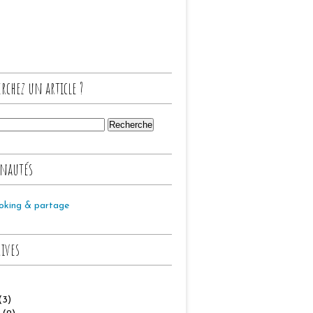
rchez un article ?
nautés
oking & partage
hives
(3)