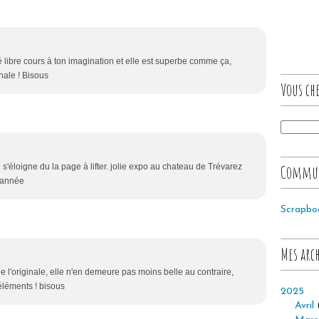
é libre cours à ton imagination et elle est superbe comme ça,
inale ! Bisous
Vous che
s'éloigne du la page à lifter. jolie expo au chateau de Trévarez
Commu
e année
Scrapbo
Mes arc
e l'originale, elle n'en demeure pas moins belle au contraire,
éléments ! bisous
2025
Avril