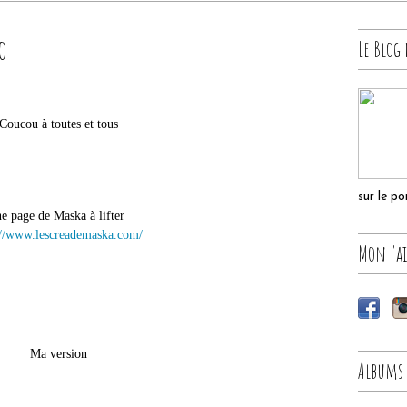
o
Le Blog 
Coucou à toutes et tous
sur le p
e page de Maska à lifter
://www.lescreademaska.com/
Mon "ai
Ma version
Albums