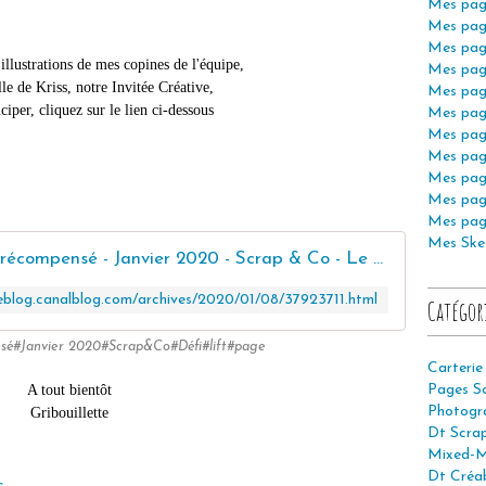
Mes pag
Mes pag
Mes pag
illustrations de mes copines de l'équipe,
Mes pag
lle de Kriss, notre Invitée Créative,
Mes pag
iciper, cliquez sur le lien ci-dessous
Mes pag
Mes pag
Mes pag
Mes pag
Mes pag
Mes pag
Mes Ske
Défi Lift de Page - Challenge récompensé - Janvier 2020 - Scrap & Co - Le blog
eblog.canalblog.com/archives/2020/01/08/37923711.html
Catégor
sé#Janvier 2020#Scrap&Co#Défi#lift#page
Carterie
A tout bientôt
Pages S
Photogr
Gribouillette
Dt Scra
Mixed-M
Dt Créab