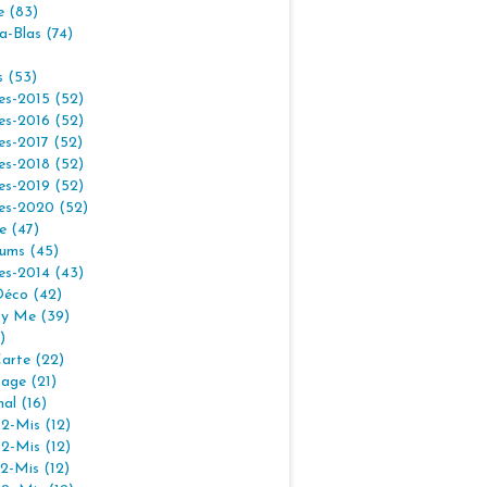
e (83)
la-Blas (74)
s (53)
es-2015 (52)
es-2016 (52)
es-2017 (52)
es-2018 (52)
es-2019 (52)
es-2020 (52)
e (47)
ums (45)
es-2014 (43)
Déco (42)
By Me (39)
)
arte (22)
age (21)
nal (16)
2-Mis (12)
2-Mis (12)
2-Mis (12)