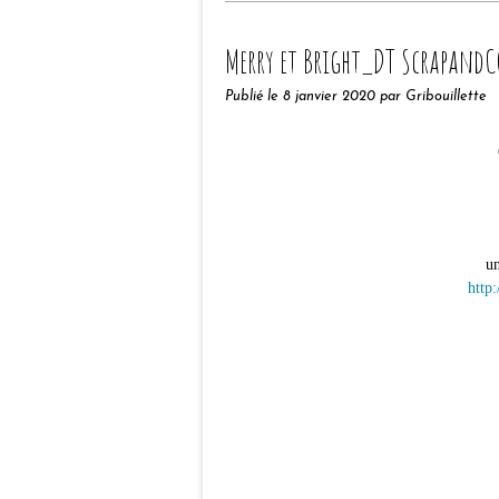
Merry et Bright_DT ScrapandC
Publié le
8 janvier 2020
par Gribouillette
un
http