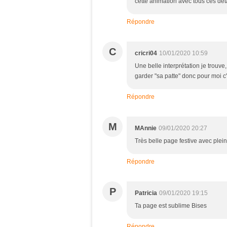
cette animation avec tous ces déta
Répondre
C
cricri04
10/01/2020 10:59
Une belle interprétation je trouve,
garder "sa patte" donc pour moi c'e
Répondre
M
MAnnie
09/01/2020 20:27
Très belle page festive avec plein d
Répondre
P
Patricia
09/01/2020 19:15
Ta page est sublime Bises
Répondre