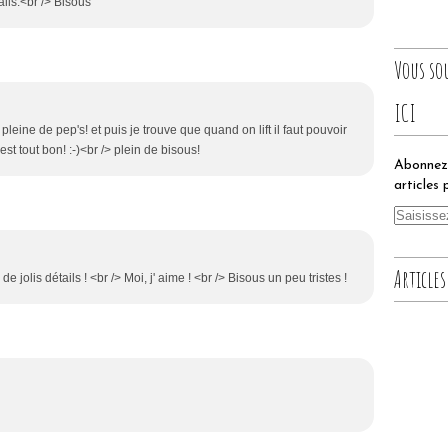
ils.<br /> Bisous
Vous so
ICI
 pleine de pep's! et puis je trouve que quand on lift il faut pouvoir
st tout bon! :-)<br /> plein de bisous!
Abonnez-
articles 
Articles
e jolis détails ! <br /> Moi, j' aime ! <br /> Bisous un peu tristes !