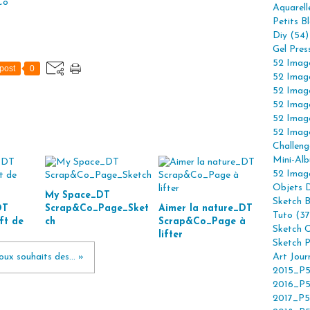
Co
Aquarell
Petits B
Diy (54)
Gel Pres
52 Imag
post
0
52 Imag
52 Imag
52 Imag
52 Imag
52 Imag
Challeng
Mini-Alb
52 Imag
Objets 
My Space_DT
Sketch 
DT
Scrap&Co_Page_Sket
Aimer la nature_DT
Tuto (37
ft de
ch
Scrap&Co_Page à
Sketch C
lifter
Sketch P
oux souhaits des... »
Art Jour
2015_P5
2016_P5
2017_P5