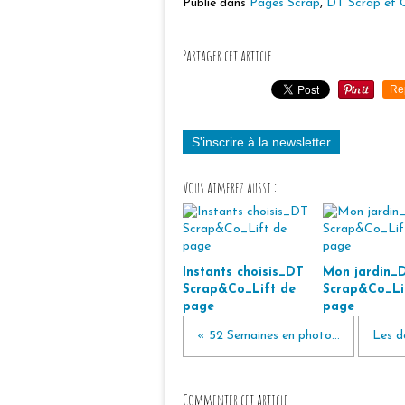
Publié dans
Pages Scrap
,
DT Scrap et 
Partager cet article
Re
S'inscrire à la newsletter
Vous aimerez aussi :
Instants choisis_DT
Mon jardin_
Scrap&Co_Lift de
Scrap&Co_Li
page
page
« 52 Semaines en photo...
Les d
Commenter cet article