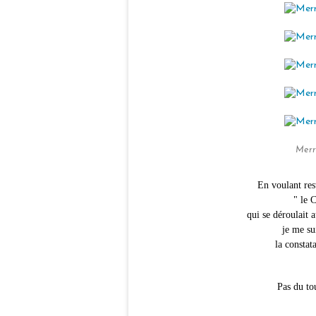
Merr
En voulant rest
" le 
qui se déroulait
je me sui
la constat
Pas du to