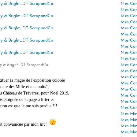
Mes Car
Mes Car
Mes Car
Mes Car
Mes Car
Mes Car
Mes Car
Mes Car
Mes Car
Mes Car
Mes Car
y & Bright_DT ScrapandCo
Mes Car
Mes Car
ituer la magie de l'exposition colorée
Mes Car
Conte des Mille et une nuits",
Mes Car
 au Château de Trévarez, pour Noël 2019,
Mes Car
s éloignée de la page à lifter et
Mes Car
ation est que je me suis perdue !!!
Mes Car
Mes Mini
Mes Min
ut convaincue par mon lift !
Mes Min
Mes Min