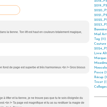
2018_P5
2019_P5
2020_P5
2021_P5
2022_P5
2023_P5
Bannière 
 dans la tienne. Ton lift est haut en couleurs totalement magique,
Mail Art 
Tag (11)
Couture 
2024_P5
Livre Alt
Marque-
Mixedme
 Ton fond de page est superbe et très harmonieux.<br /> Gros bisous
Neocolor
Posca (1
Récup (1
Tricot (1
Collages
e à lifter et la tienne, je ne trouve pas que tu te sois éloignée du
y est.<br /> Ta page est magnifique et tu as su restituer la magie de