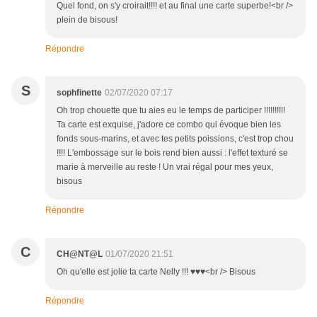
Quel fond, on s'y croirait!!!! et au final une carte superbe!<br />
plein de bisous!
Répondre
S
sophfinette
02/07/2020 07:17
Oh trop chouette que tu aies eu le temps de participer !!!!!!!!!!
Ta carte est exquise, j'adore ce combo qui évoque bien les
fonds sous-marins, et avec tes petits poissions, c'est trop chou
!!!! L'embossage sur le bois rend bien aussi : l'effet texturé se
marie à merveille au reste ! Un vrai régal pour mes yeux,
bisous
Répondre
C
CH@NT@L
01/07/2020 21:51
Oh qu'elle est jolie ta carte Nelly !!! ♥♥♥<br /> Bisous
Répondre