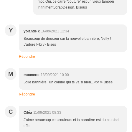
mot. Oui, ce carré "couture" est un vieux tampon
InfinimentScrapDesign. Bisous
Y
yolande k
16/09/2021 12:34
Beaucoup de douceur sur ta nouvelle bannière, Nelly !
J'adore !<br /> Bises
Répondre
M
moonette
13/09/2021 10:00
Jolie bannière ! un combo qui te va si bien...<br /> Bises
Répondre
C
Ciléa
11/09/2021 08:33
J'aime beaucoup ces couleurs et ta bannière est du plus bel
effet.