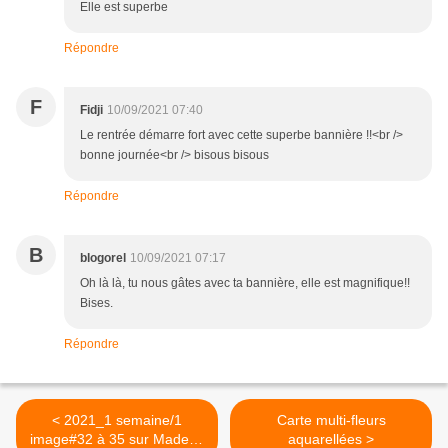
Elle est superbe
Répondre
F
Fidji
10/09/2021 07:40
Le rentrée démarre fort avec cette superbe bannière !!<br />
bonne journée<br /> bisous bisous
Répondre
B
blogorel
10/09/2021 07:17
Oh là là, tu nous gâtes avec ta bannière, elle est magnifique!!
Bises.
Répondre
< 2021_1 semaine/1
Carte multi-fleurs
image#32 à 35 sur Made In
aquarellées >