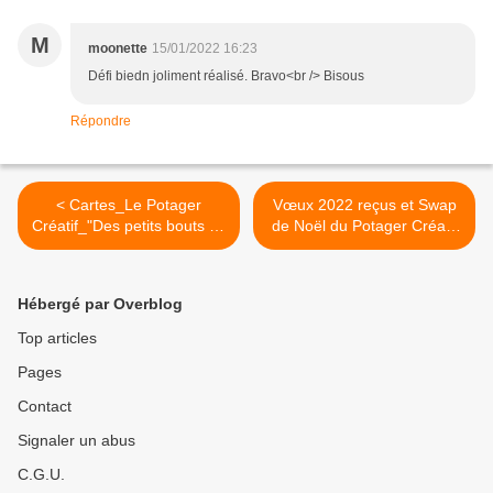
M
moonette
15/01/2022 16:23
Défi biedn joliment réalisé. Bravo<br /> Bisous
Répondre
< Cartes_Le Potager
Vœux 2022 reçus et Swap
Créatif_"Des petits bouts de
de Noël du Potager Créatif
papier"
>
Hébergé par Overblog
Top articles
Pages
Contact
Signaler un abus
C.G.U.