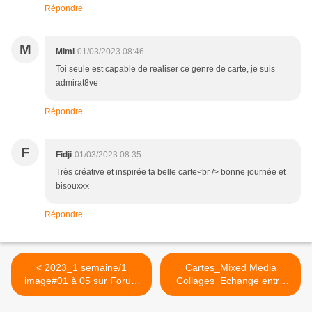
Répondre
M
Mimi
01/03/2023 08:46
Toi seule est capable de realiser ce genre de carte, je suis
admirat8ve
Répondre
F
Fidji
01/03/2023 08:35
Très créative et inspirée ta belle carte<br /> bonne journée et
bisouxxx
Répondre
< 2023_1 semaine/1
Cartes_Mixed Media
image#01 à 05 sur Forum
Collages_Echange entre
Made In Scrap
Potagères >