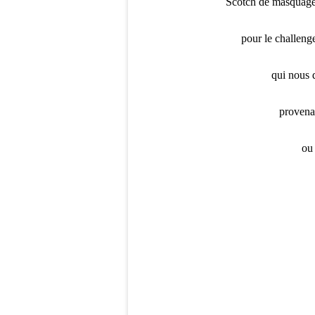
Scotch de masquage, 
pour le challeng
qui nous d
provena
ou 