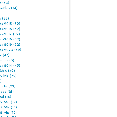
e (83)
la-Blas (74)
s (53)
es-2015 (52)
es-2016 (52)
es-2017 (52)
es-2018 (52)
es-2019 (52)
es-2020 (52)
e (47)
ums (45)
es-2014 (43)
Déco (42)
By Me (39)
)
arte (22)
age (21)
nal (16)
2-Mis (12)
2-Mis (12)
2-Mis (12)