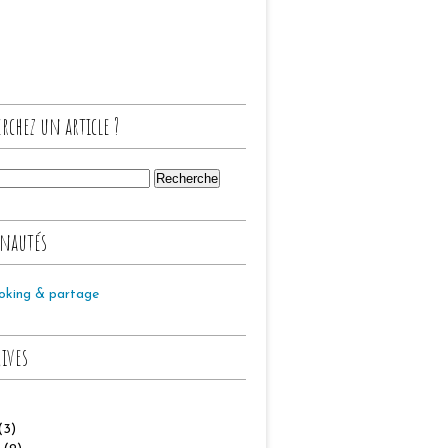
rchez un article ?
nautés
oking & partage
hives
(3)