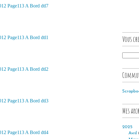
Vous che
Commu
Scrapbo
Mes arc
2025
Avril