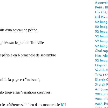
Aquarell
Petits B
Diy (54)
Gel Pres
52 Imag
52 Imag
ils d'un bateau de pêche
52 Imag
52 Imag
52 Imag
phiés sur le port de Trouville
52 Imag
Challeng
re périple en Normandie de septembre
Mini-Alb
52 Imag
Objets 
Sketch 
Tuto (37
d de la page est "maison",
Sketch C
Sketch P
Art Jour
tuto trouvé sur Variations créatives,
2015_P5
2016_P5
2017_P5
 les références du lien dans mon article
ICI