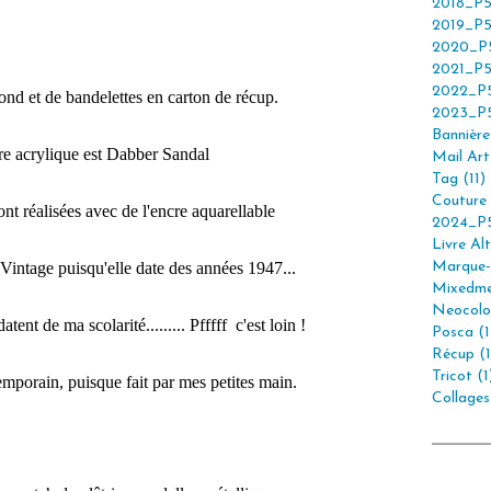
2018_P5
2019_P5
2020_P5
2021_P5
2022_P5
 fond et de bandelettes en carton de récup.
2023_P5
Bannière 
re acrylique est Dabber Sandal
Mail Art 
Tag (11)
Couture 
nt réalisées avec de l'encre aquarellable
2024_P5
Livre Alt
Vintage puisqu'elle date des années 1947...
Marque-
Mixedme
Neocolor
atent de ma scolarité......... Pfffff c'est loin !
Posca (1
Récup (1
Tricot (1
emporain, puisque fait par mes petites main.
Collages