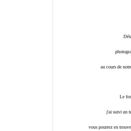
Déta
photogra
au cours de not
Le fon
j'ai suivi un 
vous pourrez en trouver