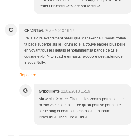
je ne fais pas souvent de shabby, mais j'aime bien
tenter ! Bises<br /> <br /> <br /> <br />
C
CH@NT@L
20/02/2013 16:17
J'allais dire exactement pareil que Marie-Anne ! J'avais trouvé
ta page superbe sur le Forum et je la trouve encore plus belle
en voyant tous les détails et notamment la bande de tulle
cousue et<br /> ton cadre en tissu, j'adooore c'est splendide !
Bisous Nelly.
Répondre
G
Gribouillette
22/02/2013 16:19
<br /> <br /> Merci Chantal, les zooms permettent de
mieux voir les détails... ce qu'on peut se permettre
sur le blog et beaucoup moins sur un forum.
Bises<br /> <br /> <br /> <br />