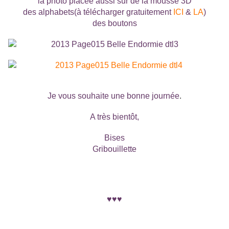
la photo placée aussi sur de la mousse 3D
des alphabets(à télécharger gratuitement
ICI
&
LA
)
des boutons
Je vous souhaite une bonne journée
.
A très bientôt,
Bises
Gribouillette
♥♥♥