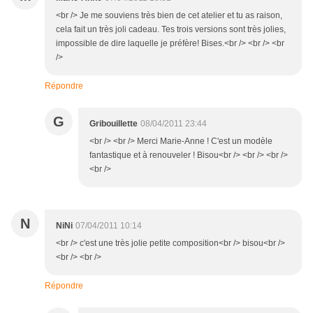
<br /> Je me souviens très bien de cet atelier et tu as raison,
cela fait un très joli cadeau. Tes trois versions sont très jolies,
impossible de dire laquelle je préfère! Bises.<br /> <br /> <br
/>
Répondre
G
Gribouillette
08/04/2011 23:44
<br /> <br /> Merci Marie-Anne ! C'est un modèle
fantastique et à renouveler ! Bisou<br /> <br /> <br />
<br />
N
NiNi
07/04/2011 10:14
<br /> c'est une très jolie petite composition<br /> bisou<br />
<br /> <br />
Répondre