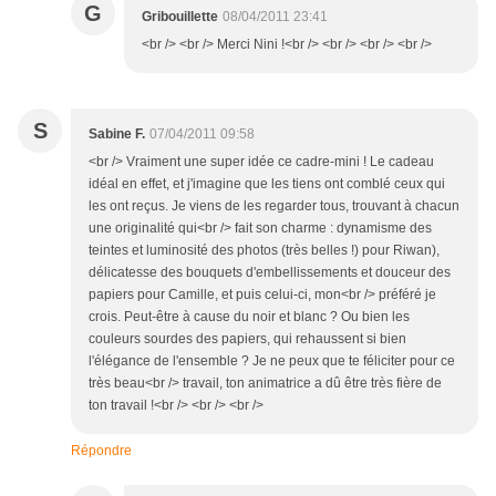
G
Gribouillette
08/04/2011 23:41
<br /> <br /> Merci Nini !<br /> <br /> <br /> <br />
S
Sabine F.
07/04/2011 09:58
<br /> Vraiment une super idée ce cadre-mini ! Le cadeau
idéal en effet, et j'imagine que les tiens ont comblé ceux qui
les ont reçus. Je viens de les regarder tous, trouvant à chacun
une originalité qui<br /> fait son charme : dynamisme des
teintes et luminosité des photos (très belles !) pour Riwan),
délicatesse des bouquets d'embellissements et douceur des
papiers pour Camille, et puis celui-ci, mon<br /> préféré je
crois. Peut-être à cause du noir et blanc ? Ou bien les
couleurs sourdes des papiers, qui rehaussent si bien
l'élégance de l'ensemble ? Je ne peux que te féliciter pour ce
très beau<br /> travail, ton animatrice a dû être très fière de
ton travail !<br /> <br /> <br />
Répondre