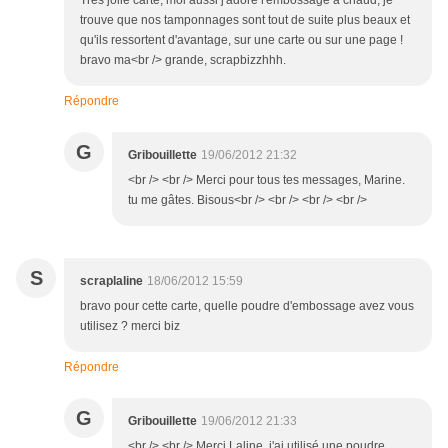
Très jolie carte, moi aussi j'adore l'embossage à chaud, je
trouve que nos tamponnages sont tout de suite plus beaux et
qu'ils ressortent d'avantage, sur une carte ou sur une page !
bravo ma<br /> grande, scrapbizzhhh.
Répondre
G
Gribouillette
19/06/2012 21:32
<br /> <br /> Merci pour tous tes messages, Marine.
tu me gâtes. Bisous<br /> <br /> <br /> <br />
S
scraplaline
18/06/2012 15:59
bravo pour cette carte, quelle poudre d'embossage avez vous
utilisez ? merci biz
Répondre
G
Gribouillette
19/06/2012 21:33
<br /> <br /> Merci Laline, j'ai utilisé une poudre