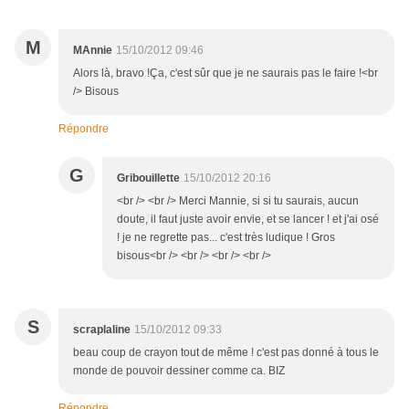
M
MAnnie
15/10/2012 09:46
Alors là, bravo !Ça, c'est sûr que je ne saurais pas le faire !<br
/> Bisous
Répondre
G
Gribouillette
15/10/2012 20:16
<br /> <br /> Merci Mannie, si si tu saurais, aucun
doute, il faut juste avoir envie, et se lancer ! et j'ai osé
! je ne regrette pas... c'est très ludique ! Gros
bisous<br /> <br /> <br /> <br />
S
scraplaline
15/10/2012 09:33
beau coup de crayon tout de même ! c'est pas donné à tous le
monde de pouvoir dessiner comme ca. BIZ
Répondre