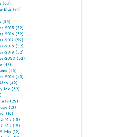
e (83)
la-Blas (74)
s (53)
es-2015 (52)
es-2016 (52)
es-2017 (52)
es-2018 (52)
es-2019 (52)
es-2020 (52)
e (47)
ums (45)
es-2014 (43)
Déco (42)
By Me (39)
)
arte (22)
age (21)
nal (16)
2-Mis (12)
2-Mis (12)
2-Mis (12)