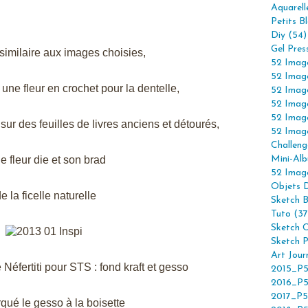
Aquarell
Petits B
Diy (54)
Gel Pres
similaire aux images choisies,
52 Imag
52 Imag
une fleur en crochet pour la dentelle,
52 Imag
52 Imag
52 Imag
ur des feuilles de livres anciens et détourés,
52 Imag
Challeng
ne fleur die et son brad
Mini-Alb
52 Imag
Objets 
de la ficelle naturelle
Sketch 
Tuto (37
Sketch C
Sketch P
Art Jour
 Néfertiti pour STS : fond kraft et gesso
2015_P5
2016_P5
2017_P5
rqué le gesso à la boisette