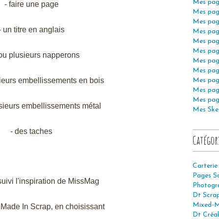
Mes pag
- faire une page
Mes pag
Mes pag
- un titre en anglais
Mes pag
Mes pag
Mes pag
 ou plusieurs napperons
Mes pag
Mes pag
sieurs embellissements en bois
Mes pag
Mes pag
Mes pag
usieurs embellissements métal
Mes Ske
- des taches
Catégor
Carterie
Pages S
suivi l'inspiration de MissMag
Photogr
Dt Scra
Mixed-M
 Made In Scrap, en choisissant
Dt Créab