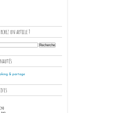
rchez un article ?
nautés
oking & partage
hives
(3)