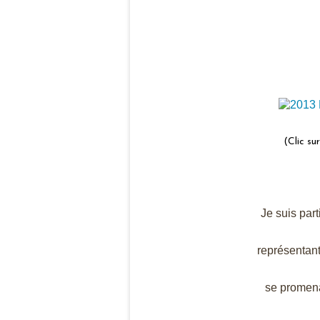
(Clic su
Je suis par
représentan
se promena