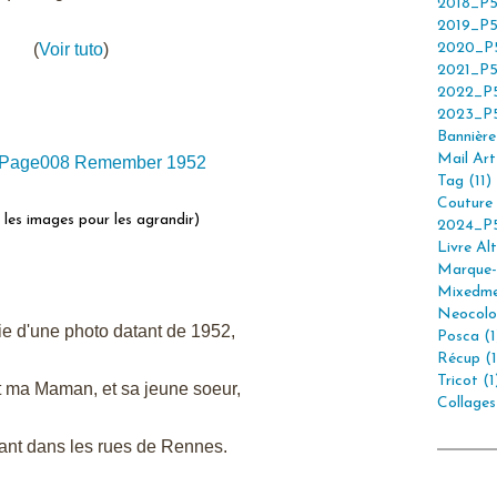
2018_P5
2019_P5
(
Voir tuto
)
2020_P5
2021_P5
2022_P5
2023_P5
Bannière 
Mail Art 
Tag (11)
Couture 
r les images pour les agrandir)
2024_P5
Livre Alt
Marque-
Mixedme
Neocolor
tie d'une photo datant de 1952,
Posca (1
Récup (1
Tricot (1
t ma Maman, et sa jeune soeur,
Collages
nt dans les rues de Rennes.