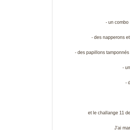
- un combo 
- des napperons et 
- des papillons tamponnés s
- u
- 
et le challange 11 de
J'ai ma