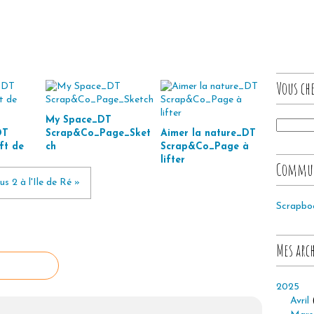
Vous che
My Space_DT
DT
Scrap&Co_Page_Sket
Aimer la nature_DT
ft de
ch
Scrap&Co_Page à
lifter
Commu
s 2 à l'Ile de Ré »
Scrapbo
Mes arc
2025
Avril