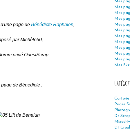
Mes pag
Mes pag
Mes pag
Mes pag
ft d'une page de
Bénédicte Raphalen
,
Mes pag
Mes pag
Mes pag
oposé par Michèle50,
Mes pag
Mes pag
Mes pag
 forum privé OuestScrap.
Mes pag
Mes Ske
Catégor
 page de Bénédicte :
Carterie
Pages S
Photogr
Dt Scra
Mixed-M
Dt Créab