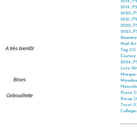
2018_P5
2019_P5
2020_P5
2021_P5
2022_P5
2023_P5
Bannière 
Mail Art 
A très bientôt
Tag (11)
Couture 
2024_P5
Livre Alt
Marque-
Bises
Mixedme
Neocolor
Posca (1
Gribouillette
Récup (1
Tricot (1
Collages