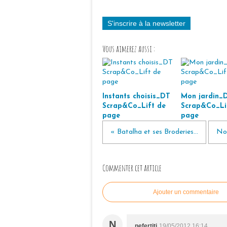
S'inscrire à la newsletter
Vous aimerez aussi :
Instants choisis_DT
Mon jardin_
Scrap&Co_Lift de
Scrap&Co_Li
page
page
« Batalha et ses Broderies...
Nou
Commenter cet article
Ajouter un commentaire
N
nefertiti
19/05/2012 16:14