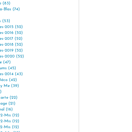
e (83)
la-Blas (74)
s (53)
es-2015 (52)
es-2016 (52)
es-2017 (52)
es-2018 (52)
es-2019 (52)
es-2020 (52)
e (47)
ums (45)
es-2014 (43)
Déco (42)
By Me (39)
)
arte (22)
age (21)
nal (16)
2-Mis (12)
2-Mis (12)
2-Mis (12)