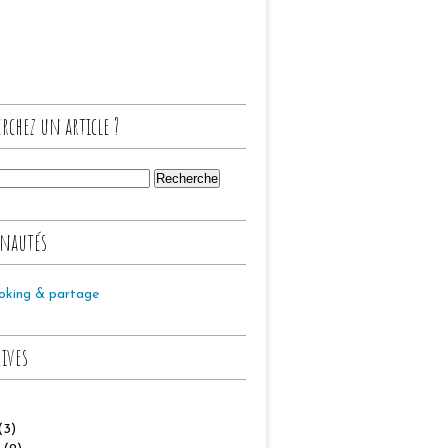
rchez un article ?
nautés
oking & partage
hives
(3)