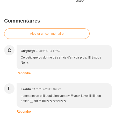
Commentaires
Ajouter un commentaire
C
Ch@nt@l
28/09/2013 12:52
Ce petit aperçu donne très envie d'en voir plus...!!! Bisous
Nelly.
Répondre
L
Laetitia67
27/09/2013 09:22
hummmm un pitit bout bien yummy!!!! veux la voiiiiiiiiiir en
entier :)))<br /> bizzzzzzzzzzzzzz
Répondre