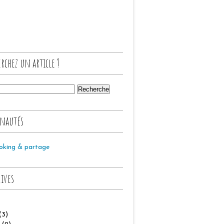
rchez un article ?
nautés
oking & partage
hives
(3)