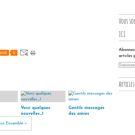
Vous so
ICI
Abonnez-
post
0
articles 
Articles
Voici quelques
Gentils messages
nouvelles_1
des amies
ous Ensemble »