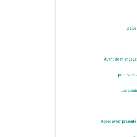
d'être
Avant de m'engager
pour voir s
une créat
Après avoir présenté
et