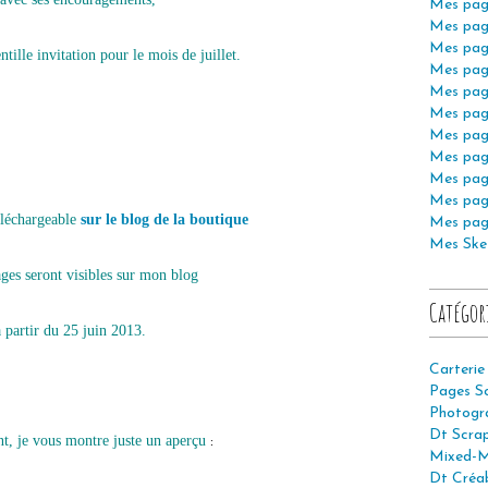
Mes pag
Mes pag
Mes pag
entille invitation pour le mois de juillet.
Mes pag
Mes pag
Mes pag
Mes pag
Mes pag
Mes pag
Mes pag
téléchargeable
sur le blog de la boutique
Mes pag
Mes Ske
ages seront visibles sur mon blog
Catégor
à partir du 25 juin 2013.
Carterie
Pages S
Photogr
Dt Scra
nt, je vous montre juste un aperçu
:
Mixed-M
Dt Créab