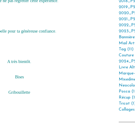
e ne pas regretter cette expérience.
2018_P5
2019_P5
2020_P5
2021_P5
2022_P5
elle pour ta généreuse confiance.
2023_P5
Bannière 
Mail Art 
Tag (11)
Couture 
2024_P5
A très bientôt.
Livre Alt
Marque-
Bises
Mixedme
Neocolor
Posca (1
Gribouillette
Récup (1
Tricot (1
Collages