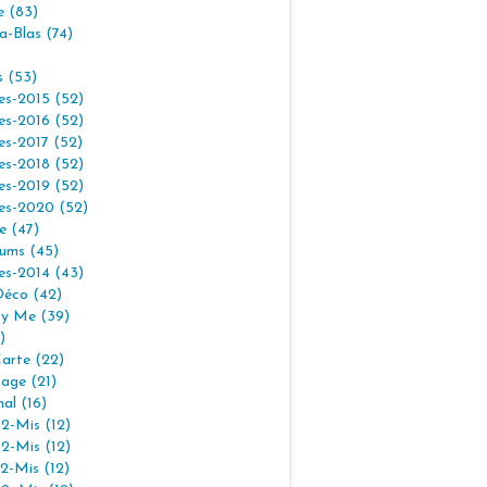
e (83)
la-Blas (74)
s (53)
es-2015 (52)
es-2016 (52)
es-2017 (52)
es-2018 (52)
es-2019 (52)
es-2020 (52)
e (47)
ums (45)
es-2014 (43)
Déco (42)
By Me (39)
)
arte (22)
age (21)
nal (16)
2-Mis (12)
2-Mis (12)
2-Mis (12)