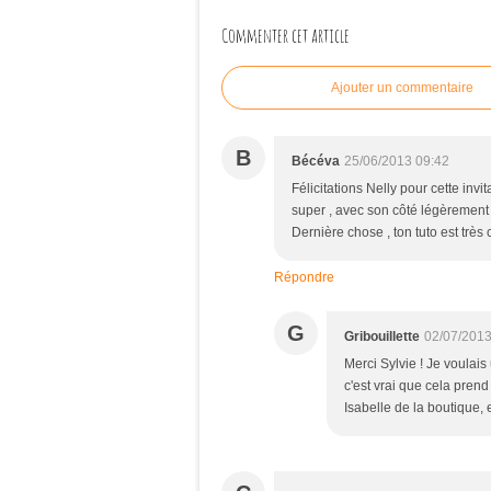
Commenter cet article
Ajouter un commentaire
B
Bécéva
25/06/2013 09:42
Félicitations Nelly pour cette invi
super , avec son côté légèrement d
Dernière chose , ton tuto est très cl
Répondre
G
Gribouillette
02/07/2013
Merci Sylvie ! Je voulais 
c'est vrai que cela pren
Isabelle de la boutique,