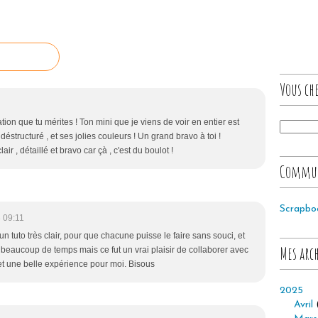
Vous che
tation que tu mérites ! Ton mini que je viens de voir en entier est
éstructuré , et ses jolies couleurs ! Un grand bravo à toi !
air , détaillé et bravo car çà , c'est du boulot !
Commu
Scrapbo
 09:11
un tuto très clair, pour que chacune puisse le faire sans souci, et
Mes arc
d beaucoup de temps mais ce fut un vrai plaisir de collaborer avec
 et une belle expérience pour moi. Bisous
2025
Avril