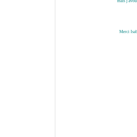
mais j'avou
Merci Isab