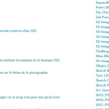
Aquarell
Petits B
Diy (54)
Gel Pres
52 Imag
52 Imag
52 Imag
52 Imag
52 Imag
52 Imag
Challeng
Mini-Alb
t en utilisant les tampons de la boutique ISD,
52 Imag
Objets 
Sketch 
ent sur le thème de la photographie
.
Tuto (37
Sketch C
Sketch P
Art Jour
2015_P5
gager car le scrap n'est pour moi qu'un loisir
2016_P5
2017_P5