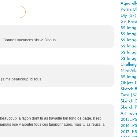
Aquarell
Petits B
Diy (54)
Gel Pres
52 Imag
52 Imag
re ! Bonnes vacances.<br /> Bisous
52 Imag
52 Imag
52 Imag
52 Imag
Challeng
Mini-Alb
52 Imag
 j'aime beaucoup, bisous
Objets 
Sketch 
Tuto (37
Sketch C
Sketch P
Art Jour
beaucoup la façon dont tu as travaillé ton fond de page. Il est
2015_P5
i jamais osé y ajouter tous ces tamponnages, mais tu as réussi à
2016_P5
2017_P5