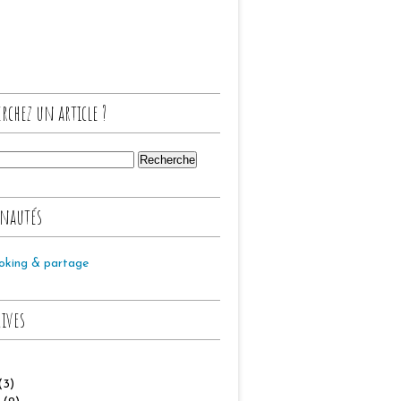
rchez un article ?
nautés
oking & partage
hives
(3)