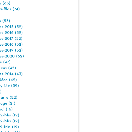
e (83)
la-Blas (74)
s (53)
es-2015 (52)
es-2016 (52)
es-2017 (52)
es-2018 (52)
es-2019 (52)
es-2020 (52)
e (47)
ums (45)
es-2014 (43)
Déco (42)
By Me (39)
)
arte (22)
age (21)
nal (16)
2-Mis (12)
2-Mis (12)
2-Mis (12)