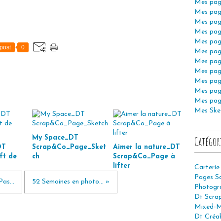
Mes pag
Mes pag
Mes pag
Mes pag
Mes pag
post
0
Mes pag
Mes pag
Mes pag
Mes pag
Mes pag
Mes pag
Mes Ske
My Space_DT
Catégor
DT
Scrap&Co_Page_Sket
Aimer la nature_DT
ft de
ch
Scrap&Co_Page à
lifter
Carterie
Pages S
as...
52 Semaines en photo... »
Photogr
Dt Scra
Mixed-M
Dt Créab