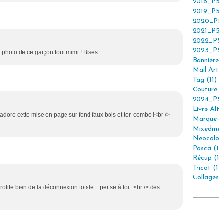
2018_P5
2019_P5
2020_P5
2021_P5
2022_P5
2023_P5
 photo de ce garçon tout mimi ! Bises
Bannière 
Mail Art 
Tag (11)
Couture 
2024_P5
Livre Alt
'adore cette mise en page sur fond faux bois et ton combo !<br />
Marque-
Mixedme
Neocolor
Posca (1
Récup (1
Tricot (1
Collages
profite bien de la déconnexion totale....pense à toi...<br /> des