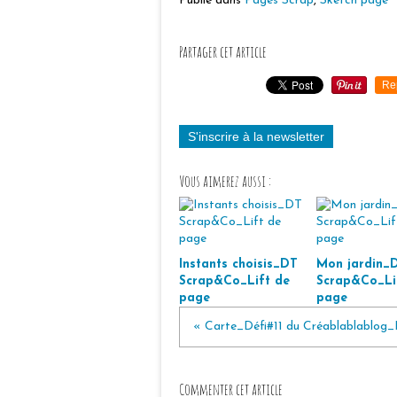
Publié dans
Pages Scrap
,
Sketch page
Partager cet article
Re
S'inscrire à la newsletter
Vous aimerez aussi :
Instants choisis_DT
Mon jardin_
Scrap&Co_Lift de
Scrap&Co_Li
page
page
« Carte_Défi#11 du Créablablablog_P
Commenter cet article