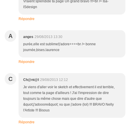
Vraient splendide ta page Un grand bravo !!!<br /> Isa-
ISdesign
Répondre
A
anges
29/08/2013 13:30
purée,elle est sublime!j'adore+++<br /> bonne
journée,bises.laurence
Répondre
C
Ch@nt@l
29/08/2013 12:12
Je viens d'aller voir le sketch et effectivement il est terrible,
tout comme ta page d'ailleurs ! J'ai l'impression de dire
toujours la même chose mais que dire d'autre que
&quot;j'adooore&quot; vu que j'adore (lol) !!! BRAVO Nelly
l'Artiste !!! Bisous
Répondre