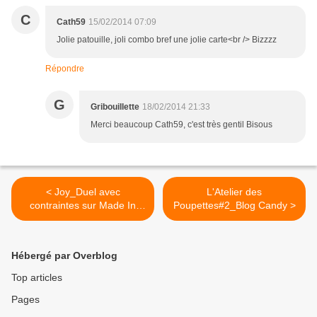
C
Cath59
15/02/2014 07:09
Jolie patouille, joli combo bref une jolie carte<br /> Bizzzz
Répondre
G
Gribouillette
18/02/2014 21:33
Merci beaucoup Cath59, c'est très gentil Bisous
< Joy_Duel avec
L'Atelier des
contraintes sur Made In
Poupettes#2_Blog Candy >
Scrap
Hébergé par Overblog
Top articles
Pages