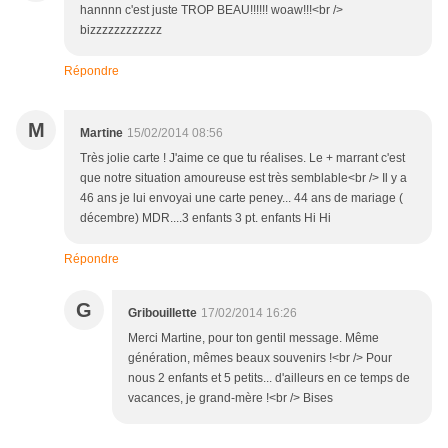
hannnn c'est juste TROP BEAU!!!!!! woaw!!!<br />
bizzzzzzzzzzzz
Répondre
M
Martine
15/02/2014 08:56
Très jolie carte ! J'aime ce que tu réalises. Le + marrant c'est
que notre situation amoureuse est très semblable<br /> Il y a
46 ans je lui envoyai une carte peney... 44 ans de mariage (
décembre) MDR....3 enfants 3 pt. enfants Hi Hi
Répondre
G
Gribouillette
17/02/2014 16:26
Merci Martine, pour ton gentil message. Même
génération, mêmes beaux souvenirs !<br /> Pour
nous 2 enfants et 5 petits... d'ailleurs en ce temps de
vacances, je grand-mère !<br /> Bises