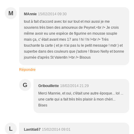
M
MAnnie
15/02/2014 09:30
tout à fait d'accord avec toi sur tout et moi aussi je me
souviens très bien des amoureux de Peynet.<br /> Je crois
même avoir eu une espèce de figurine en mousse souple
mais ça, c' était avant mes 17 ans ! hi ! hi !<br /> Très
touchante ta carte ( et je n'ai pas lu le petit message ! mdr ) et
superbe dans des couleurs que j'adore ! Bravo Nelly et bonne
journée d'après St Valentin !<br /> Bisous
Répondre
G
Gribouillette
18/02/2014 21:29
Merci Mannie, et oui, c'était une autre époque... lol ...
une carte qui a fait très très plaisir à mon chéri...
Bises
L
Laetitia67
15/02/2014 09:01