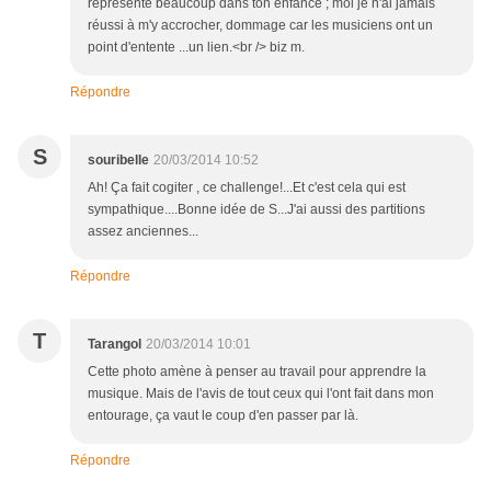
représenté beaucoup dans ton enfance ; moi je n'ai jamais
réussi à m'y accrocher, dommage car les musiciens ont un
point d'entente ...un lien.<br /> biz m.
Répondre
S
souribelle
20/03/2014 10:52
Ah! Ça fait cogiter , ce challenge!...Et c'est cela qui est
sympathique....Bonne idée de S...J'ai aussi des partitions
assez anciennes...
Répondre
T
Tarangol
20/03/2014 10:01
Cette photo amène à penser au travail pour apprendre la
musique. Mais de l'avis de tout ceux qui l'ont fait dans mon
entourage, ça vaut le coup d'en passer par là.
Répondre