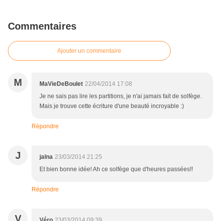
Commentaires
Ajouter un commentaire
M
MaVieDeBoulet
22/04/2014 17:08
Je ne sais pas lire les partitions, je n'ai jamais fait de solfège.
Mais je trouve cette écriture d'une beauté incroyable :)
Répondre
J
jalna
23/03/2014 21:25
Et bien bonne idée! Ah ce solfège que d'heures passées!!
Répondre
V
Véro
23/03/2014 09:39