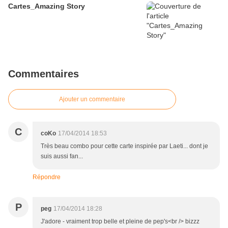
Cartes_Amazing Story
Commentaires
Ajouter un commentaire
C
coKo
17/04/2014 18:53
Très beau combo pour cette carte inspirée par Laeti... dont je
suis aussi fan...
Répondre
P
peg
17/04/2014 18:28
J'adore - vraiment trop belle et pleine de pep's<br /> bizzz