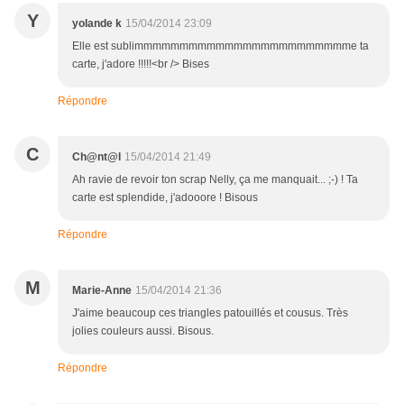
Y
yolande k
15/04/2014 23:09
Elle est sublimmmmmmmmmmmmmmmmmmmmmmmme ta
carte, j'adore !!!!!<br /> Bises
Répondre
C
Ch@nt@l
15/04/2014 21:49
Ah ravie de revoir ton scrap Nelly, ça me manquait... ;-) ! Ta
carte est splendide, j'adooore ! Bisous
Répondre
M
Marie-Anne
15/04/2014 21:36
J'aime beaucoup ces triangles patouillés et cousus. Très
jolies couleurs aussi. Bisous.
Répondre