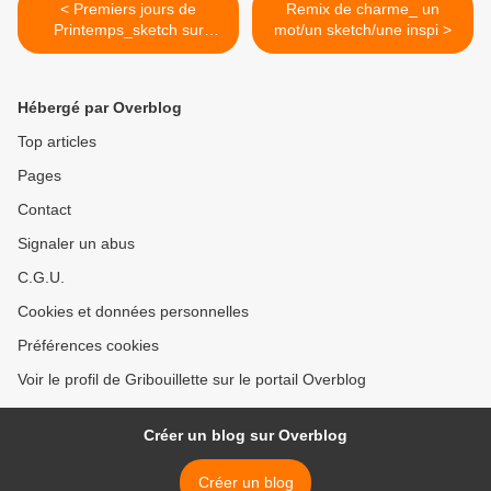
< Premiers jours de
Remix de charme_ un
Printemps_sketch sur
mot/un sketch/une inspi >
l'Atelier à Scrap
Hébergé par Overblog
Top articles
Pages
Contact
Signaler un abus
C.G.U.
Cookies et données personnelles
Préférences cookies
Voir le profil de Gribouillette sur le portail Overblog
Créer un blog sur Overblog
Créer un blog