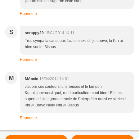
j'adore elle est superbe cette carte
Répondre
S
scrappy29
15/04/2014 14:11
Très sympa ta carte, pas facile le sketch je trouve, tu t'en ai
bien sortie. Bisous
Répondre
M
MAnnie
15/04/2014 14:01
J'adore ces couleurs lumineuses et le tampon
&quot;chevrons&quot; rend particulièrement bien ! Elle est
superbe ! Une grande envie de l'interpréter aussi ce sketch !
<br /> Bravo Nelly !<br /> Bisous
Répondre