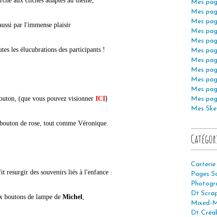
erche aux clichés adaptés au thème,
Mes pag
Mes pag
Mes pag
aussi par l'immense plaisir
Mes pag
Mes pag
tes les élucubrations des participants !
Mes pag
Mes pag
Mes pag
Mes pag
Mes pag
outon, (que vous pouvez visionner
ICI
)
Mes pag
Mes Ske
n bouton de rose, tout comme Véronique
.
Catégor
Carterie
it
resurgir des souvenirs liés à l'enfance
:
Pages S
Photogr
Dt Scra
ux boutons de lampe de
Michel
,
Mixed-M
Dt Créab