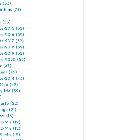
e (83)
la-Blas (74)
s (53)
es-2015 (52)
es-2016 (52)
es-2017 (52)
es-2018 (52)
es-2019 (52)
es-2020 (52)
e (47)
ums (45)
es-2014 (43)
Déco (42)
By Me (39)
)
arte (22)
age (21)
nal (16)
2-Mis (12)
2-Mis (12)
2-Mis (12)