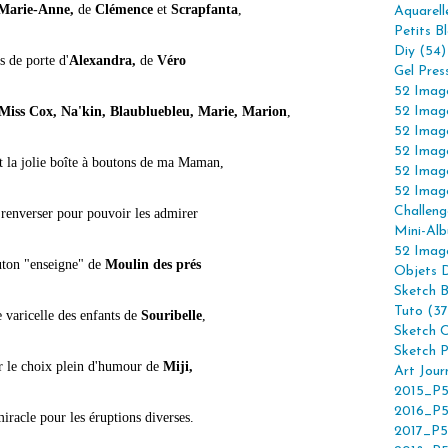
Marie-Anne,
de
Clémence
et
Scrapfanta
,
Aquarell
Petits B
Diy (54)
s de porte d'
Alexandra,
de
Véro
Gel Pres
52 Imag
 Miss Cox, Na'kin, Blaubluebleu, Marie, Marion
,
52 Imag
52 Imag
52 Imag
t la jolie boîte à boutons de ma Maman,
52 Imag
52 Imag
Challeng
 renverser pour pouvoir les admirer
Mini-Alb
52 Imag
uton "enseigne" de
Moulin des prés
Objets 
Sketch 
Tuto (37
 varicelle des enfants de
Souribelle
,
Sketch C
Sketch P
r le choix plein d'humour de
Miji,
Art Jour
2015_P5
2016_P5
iracle pour les éruptions diverses.
2017_P5