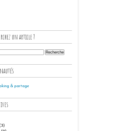
rchez un article ?
nautés
oking & partage
hives
(3)