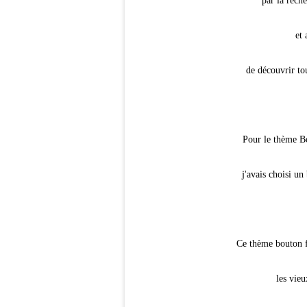
par la rech
et 
de découvrir tou
Pour le thème B
j'avais choisi u
Ce thème bouton f
les vie