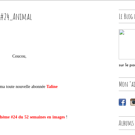
me#24_Animal
Le Blog 
Coucou,
sur le p
Mon "ai
e ma toute nouvelle abonnée
Taline
thème #24 du 52 semaines en images
!
Albums