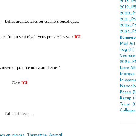
2018_P5
2019_P5
2020_P5
2021_P5
", belles architectures ou escaliers bucoliques,
2022_P5
2023_P5
 ce fut un vrai régal
, vous pouvez les voir
ICI
Bannière 
Mail Art 
Tag (11)
Couture 
2024_P5
s inventer pour ce nouveau thème ?
Livre Alt
Marque-
Mixedme
C'est
ICI
Neocolor
Posca (1
Récup (1
Tricot (1
Collages
J'ai choisi ceci....