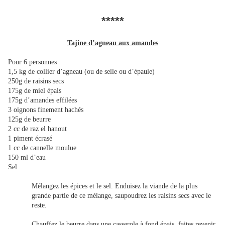
*****
Tajine d’agneau aux amandes
Pour 6 personnes
1,5 kg de collier d’agneau (ou de selle ou d’épaule)
250g de raisins secs
175g de miel épais
175g d’amandes effilées
3 oignons finement hachés
125g de beurre
2 cc de raz el hanout
1 piment écrasé
1 cc de cannelle moulue
150 ml d’eau
Sel
Mélangez les épices et le sel. Enduisez la viande de la plus
grande partie de ce mélange, saupoudrez les raisins secs avec le
reste.
Chauffez le beurre dans une casserole à fond épais, faites revenir