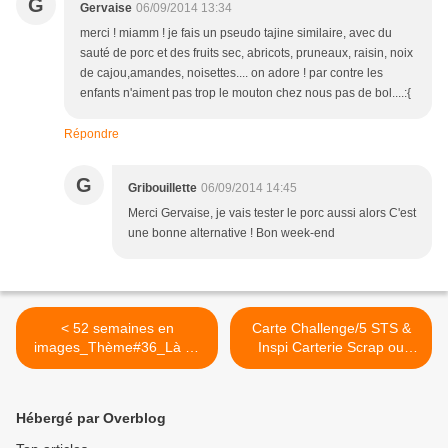
G
Gervaise
06/09/2014 13:34
merci ! miamm ! je fais un pseudo tajine similaire, avec du
sauté de porc et des fruits sec, abricots, pruneaux, raisin, noix
de cajou,amandes, noisettes.... on adore ! par contre les
enfants n'aiment pas trop le mouton chez nous pas de bol....:{
Répondre
G
Gribouillette
06/09/2014 14:45
Merci Gervaise, je vais tester le porc aussi alors C'est
une bonne alternative ! Bon week-end
< 52 semaines en
Carte Challenge/5 STS &
images_Thème#36_Là où
Inspi Carterie Scrap ou
je travaille
Café >
Hébergé par Overblog