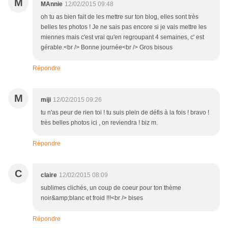
M
MAnnie
12/02/2015 09:48
oh tu as bien fait de les mettre sur ton blog, elles sont très
belles tes photos ! Je ne sais pas encore si je vais mettre les
miennes mais c'est vrai qu'en regroupant 4 semaines, c' est
gérable.<br /> Bonne journée<br /> Gros bisous
Répondre
M
miji
12/02/2015 09:26
tu n'as peur de rien toi ! tu suis plein de défis à la fois ! bravo !
très belles photos ici , on reviendra ! biz m.
Répondre
C
claire
12/02/2015 08:09
sublimes clichés, un coup de coeur pour ton thème
noir&amp;blanc et froid !!!<br /> bises
Répondre