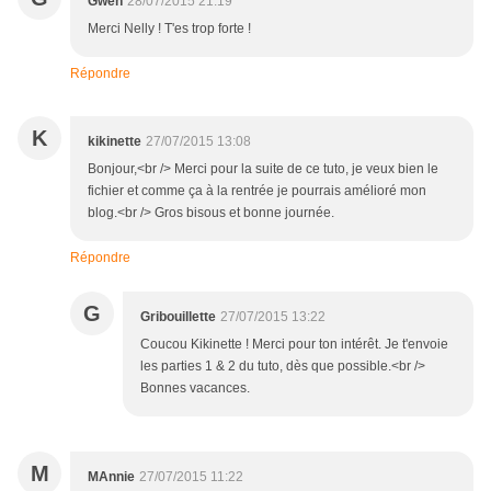
Gwen
28/07/2015 21:19
Merci Nelly ! T'es trop forte !
Répondre
K
kikinette
27/07/2015 13:08
Bonjour,<br /> Merci pour la suite de ce tuto, je veux bien le
fichier et comme ça à la rentrée je pourrais amélioré mon
blog.<br /> Gros bisous et bonne journée.
Répondre
G
Gribouillette
27/07/2015 13:22
Coucou Kikinette ! Merci pour ton intérêt. Je t'envoie
les parties 1 & 2 du tuto, dès que possible.<br />
Bonnes vacances.
M
MAnnie
27/07/2015 11:22