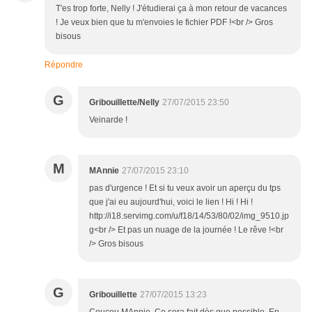
T'es trop forte, Nelly ! J'étudierai ça à mon retour de vacances
! Je veux bien que tu m'envoies le fichier PDF !<br /> Gros
bisous
Répondre
G
Gribouillette/Nelly
27/07/2015 23:50
Veinarde !
M
MAnnie
27/07/2015 23:10
pas d'urgence ! Et si tu veux avoir un aperçu du tps
que j'ai eu aujourd'hui, voici le lien ! Hi ! Hi !
http://i18.servimg.com/u/f18/14/53/80/02/img_9510.jp
g<br /> Et pas un nuage de la journée ! Le rêve !<br
/> Gros bisous
G
Gribouillette
27/07/2015 13:23