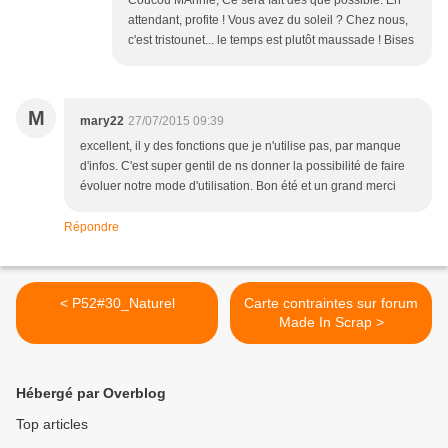
Coucou MAnnie, Ce sera fait dès que possible. En
attendant, profite ! Vous avez du soleil ? Chez nous,
c'est tristounet... le temps est plutôt maussade ! Bises
M
mary22
27/07/2015 09:39
excellent, il y des fonctions que je n'utilise pas, par manque
d'infos. C'est super gentil de ns donner la possibilité de faire
évoluer notre mode d'utilisation. Bon été et un grand merci
Répondre
< P52#30_Naturel
Carte contraintes sur forum
Made In Scrap >
Hébergé par Overblog
Top articles