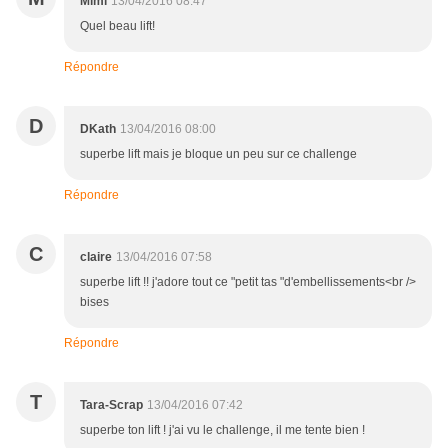
Mimi
13/04/2016 08:47
Quel beau lift!
Répondre
D
DKath
13/04/2016 08:00
superbe lift mais je bloque un peu sur ce challenge
Répondre
C
claire
13/04/2016 07:58
superbe lift !! j'adore tout ce "petit tas "d'embellissements<br />
bises
Répondre
T
Tara-Scrap
13/04/2016 07:42
superbe ton lift ! j'ai vu le challenge, il me tente bien !