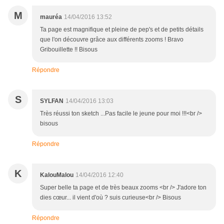
M
mauréa
14/04/2016 13:52
Ta page est magnifique et pleine de pep's et de petits détails
que l'on découvre grâce aux différents zooms ! Bravo
Gribouillette !! Bisous
Répondre
S
SYLFAN
14/04/2016 13:03
Très réussi ton sketch ...Pas facile le jeune pour moi !!!<br />
bisous
Répondre
K
KalouMalou
14/04/2016 12:40
Super belle ta page et de très beaux zooms <br /> J'adore ton
dies cœur... il vient d'où ? suis curieuse<br /> Bisous
Répondre