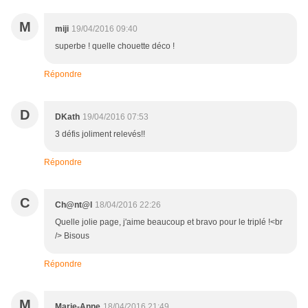
M
miji
19/04/2016 09:40
superbe ! quelle chouette déco !
Répondre
D
DKath
19/04/2016 07:53
3 défis joliment relevés!!
Répondre
C
Ch@nt@l
18/04/2016 22:26
Quelle jolie page, j'aime beaucoup et bravo pour le triplé !<br
/> Bisous
Répondre
M
Marie-Anne
18/04/2016 21:49