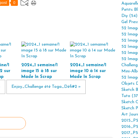
post
0
Aquarell
Petits B
Diy (54)
Gel Pres
52 Imag
52 Imag
52 Imag
52 Imag
52 Imag
52 Imag
ne/1
2024_1 semaine/1
2024_1 semaine/1
Challeng
2 sur
image 15 à 18 sur
image 10 à 14 sur
Mini-Alb
ap
Made In Scrap
Made In Scrap
52 Imag
Objets 
g
Enjoy_Challenge été Toga_Défi#2 »
Sketch 
Tuto (37
Sketch C
Sketch P
Art Jour
2015_P5
2016_P5
2017_P5