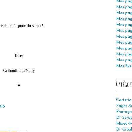
Mes pag
Mes pag
Mes pag
Mes pag
Mes pag
rès bientôt pour du scrap !
Mes pag
Mes pag
Mes pag
Mes pag
Mes pag
Bises
Mes pag
Mes Ske
Gribouillette/Nelly
Catégor
♥
Carterie
Pages S
016
Photogr
Dt Scra
Mixed-M
Dt Créab