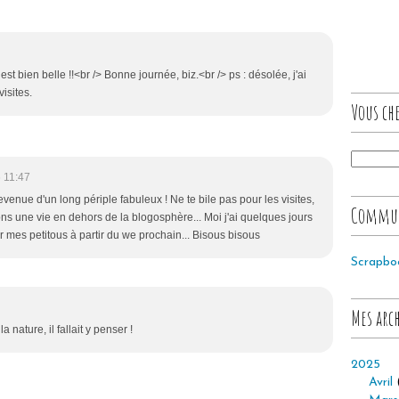
 est bien belle !!<br /> Bonne journée, biz.<br /> ps : désolée, j'ai
isites.
Vous che
 11:47
evenue d'un long périple fabuleux ! Ne te bile pas pour les visites,
Commu
 une vie en dehors de la blogosphère... Moi j'ai quelques jours
r mes petitous à partir du we prochain... Bisous bisous
Scrapbo
Mes arc
 nature, il fallait y penser !
2025
Avril