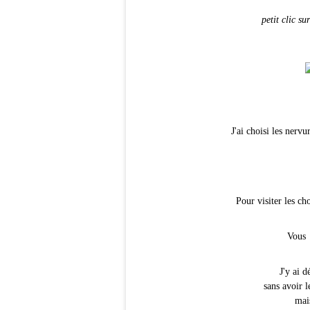
petit clic s
J'ai choisi les nervu
Pour visiter les c
Vous y
J'y ai 
sans avoir 
mais