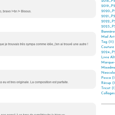
2018_P5
2019_P5
2020_P5
o, bravo !<br /> Bisous.
2021_P5
2022_P5
2023_P5
Bannière 
Mail Art 
Tag (11)
que je trouvais très sympa comme idée, j'en ai trouvé une autre !
Couture 
2024_P5
Livre Alt
Marque-
Mixedme
Neocolor
Posca (1
s eu et tres originale. La composition est parfaite.
Récup (1
Tricot (1
Collages