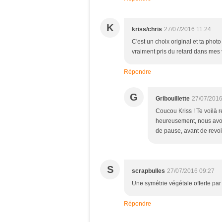
K
kriss/chris
27/07/2016 11:24
C'est un choix original et ta photo
vraiment pris du retard dans mes v
Répondre
G
Gribouillette
27/07/2016
Coucou Kriss ! Te voilà r
heureusement, nous avons
de pause, avant de revoi
S
scrapbulles
27/07/2016 09:27
Une symétrie végétale offerte par la
Répondre