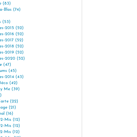
e (83)
la-Blas (74)
s (53)
es-2015 (52)
es-2016 (52)
es-2017 (52)
es-2018 (52)
es-2019 (52)
es-2020 (52)
e (47)
ums (45)
es-2014 (43)
Déco (42)
By Me (39)
)
arte (22)
age (21)
nal (16)
2-Mis (12)
2-Mis (12)
2-Mis (12)