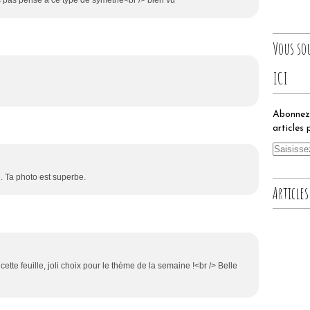
is pas pensé à ce type de symétrie<br /> bien vu
Vous so
ICI
Abonnez-
articles 
e. Ta photo est superbe.
Articles
ette feuille, joli choix pour le thème de la semaine !<br /> Belle