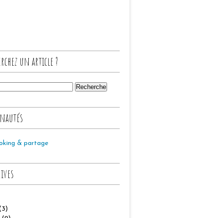
rchez un article ?
nautés
oking & partage
hives
(3)