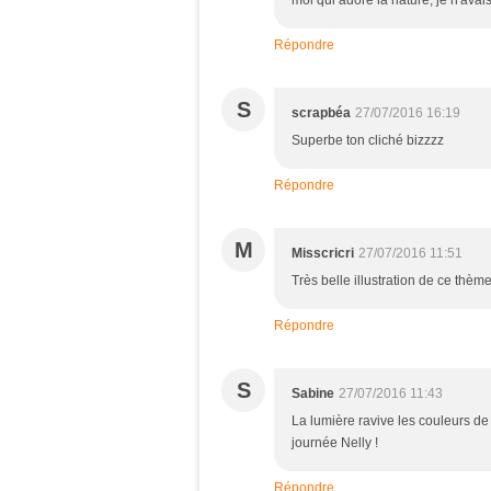
moi qui adore la nature, je n'ava
Répondre
S
scrapbéa
27/07/2016 16:19
Superbe ton cliché bizzzz
Répondre
M
Misscricri
27/07/2016 11:51
Très belle illustration de ce thèm
Répondre
S
Sabine
27/07/2016 11:43
La lumière ravive les couleurs de c
journée Nelly !
Répondre