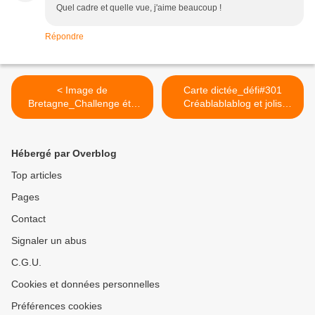
Quel cadre et quelle vue, j'aime beaucoup !
Répondre
< Image de
Carte dictée_défi#301
Bretagne_Challenge été
Créablablablog et jolis
Toga_Défi#4
présents >
Hébergé par Overblog
Top articles
Pages
Contact
Signaler un abus
C.G.U.
Cookies et données personnelles
Préférences cookies