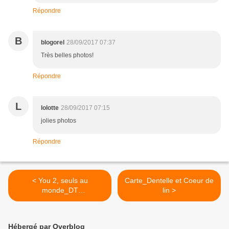
Répondre
B
blogorel
28/09/2017 07:37
Très belles photos!
Répondre
L
lolotte
28/09/2017 07:15
jolies photos
Répondre
< You 2, seuls au
Carte_Dentelle et Coeur de
monde_DT
lin >
ScrapandCo_Défi
Inspiration
Hébergé par Overblog