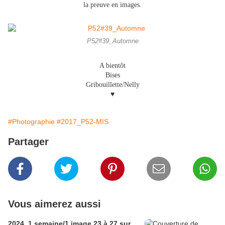
la preuve en images.
P52#39_Automne
A bientôt
Bises
Gribouillette/Nelly
♥
#Photographie
#2017_P52-MIS
Partager
Vous aimerez aussi
2024_1 semaine/1 image 23 à 27 sur