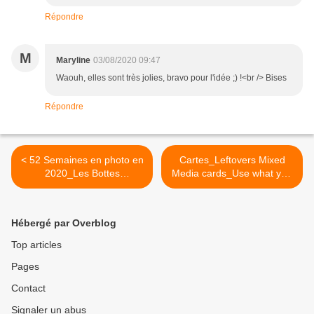
Répondre
M
Maryline
03/08/2020 09:47
Waouh, elles sont très jolies, bravo pour l'idée ;) !<br /> Bises
Répondre
< 52 Semaines en photo en
Cartes_Leftovers Mixed
2020_Les Bottes
Media cards_Use what you
Rouges_Thème#31_Statue
have ! >
Hébergé par Overblog
Top articles
Pages
Contact
Signaler un abus