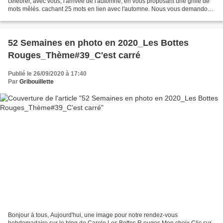
célébrer, avec vous, l'arrivée de l'automne, en vous proposant une grille de
mots mêlés. cachant 25 mots en lien avec l'automne. Nous vous demandons
de placer 5 de ces 25 mots sur votre...
52 Semaines en photo en 2020_Les Bottes
Rouges_Thème#39_C'est carré
Publié le 26/09/2020 à 17:40
Par
Gribouillette
Bonjour à tous, Aujourd'hui, une image pour notre rendez-vous
hebdomadaire sur le blog de Carole Les Bottes R ouges Mon choix Clic sur