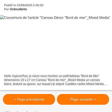
Publié le 25/08/2020 à 06:00
Par
Gribouillette
Hello Aujourd'hui, je viens vous montrer un petit tableau "Bord de Mer"
dimensions 19 x 27 cm Canvas "Bord de mer"_Mixed Media un canvas
blanc, texturé au gesso, sur lequel j'ai aligné 3 petites cartes Mixed Media,
(format ATC) Dans un premier temps,...
< Page précédente
Page suivante >