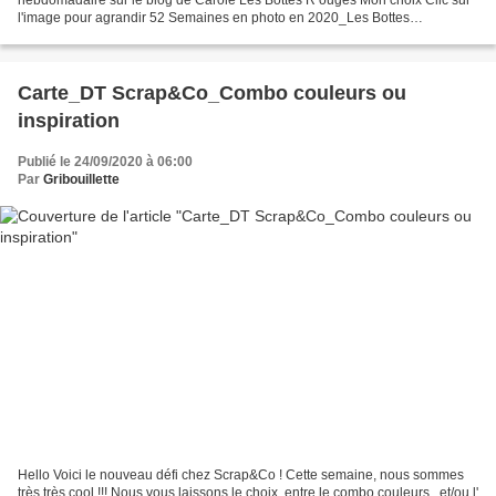
l'image pour agrandir 52 Semaines en photo en 2020_Les Bottes
Rouges_Thème#39_C'est carré Des palettes de bois colorées...
Carte_DT Scrap&Co_Combo couleurs ou
inspiration
Publié le 24/09/2020 à 06:00
Par
Gribouillette
Hello Voici le nouveau défi chez Scrap&Co ! Cette semaine, nous sommes
très très cool !!! Nous vous laissons le choix, entre le combo couleurs , et/ou l'