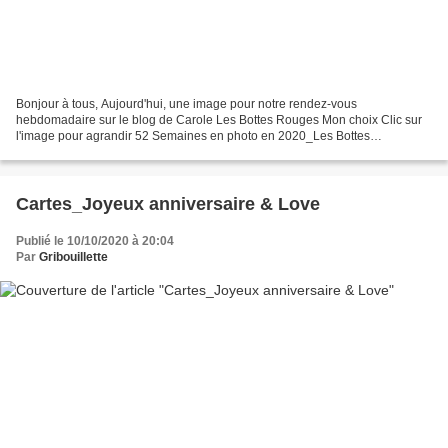
Bonjour à tous, Aujourd'hui, une image pour notre rendez-vous
hebdomadaire sur le blog de Carole Les Bottes Rouges Mon choix Clic sur
l'image pour agrandir 52 Semaines en photo en 2020_Les Bottes
Rouges_Thème#41_Identique une série de cabines de plages...
Cartes_Joyeux anniversaire & Love
Publié le 10/10/2020 à 20:04
Par
Gribouillette