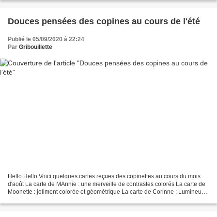
Douces pensées des copines au cours de l'été
Publié le 05/09/2020 à 22:24
Par
Gribouillette
Hello Hello Voici quelques cartes reçues des copinettes au cours du mois
d'août La carte de MAnnie : une merveille de contrastes colorés La carte de
Moonette : joliment colorée et géométrique La carte de Corinne : Lumineuse
et Vintage Deux cartes de Mary73...