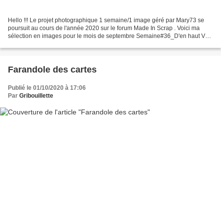
Hello !!! Le projet photographique 1 semaine/1 image géré par Mary73 se
poursuit au cours de l'année 2020 sur le forum Made In Scrap . Voici ma
sélection en images pour le mois de septembre Semaine#36_D'en haut Vue
sur Noirmoutier, du haut du château 2020_1...
Farandole des cartes
Publié le 01/10/2020 à 17:06
Par
Gribouillette