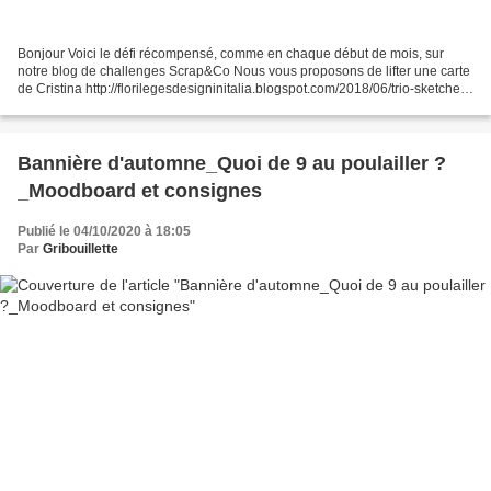
Bonjour Voici le défi récompensé, comme en chaque début de mois, sur
notre blog de challenges Scrap&Co Nous vous proposons de lifter une carte
de Cristina http://florilegesdesigninitalia.blogspot.com/2018/06/trio-sketches-
italo-francesi.html Clic sur...
Bannière d'automne_Quoi de 9 au poulailler ?
_Moodboard et consignes
Publié le 04/10/2020 à 18:05
Par
Gribouillette