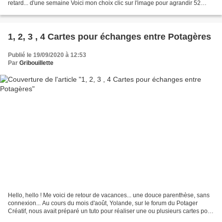
retard... d'une semaine Voici mon choix clic sur l'image pour agrandir 52
Semaines en photo en 2020_Les Bottes Rouges_Thème#37_Dans...
1, 2, 3 , 4 Cartes pour échanges entre Potagères
Publié le 19/09/2020 à 12:53
Par
Gribouillette
Hello, hello ! Me voici de retour de vacances... une douce parenthèse, sans
connexion... Au cours du mois d'août, Yolande, sur le forum du Potager
Créatif, nous avait préparé un tuto pour réaliser une ou plusieurs cartes pour
échanger entre forumettes...