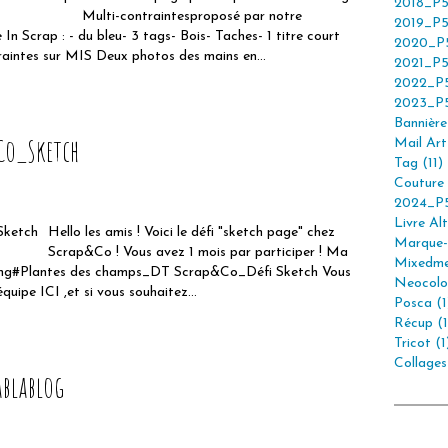
2018_P5
Multi-contraintesproposé par notre
2019_P5
n Scrap : - du bleu- 3 tags- Bois- Taches- 1 titre court
2020_P5
intes sur MIS Deux photos des mains en...
2021_P5
2022_P5
2023_P5
Bannière 
Co_Sketch
Mail Art 
Tag (11)
Couture 
2024_P5
Livre Alt
Hello les amis ! Voici le défi "sketch page" chez
Marque-
Scrap&Co ! Vous avez 1 mois par participer ! Ma
Mixedme
king#Plantes des champs_DT Scrap&Co_Défi Sketch Vous
Neocolor
quipe ICI ,et si vous souhaitez...
Posca (1
Récup (1
Tricot (1
Collages
ablablog