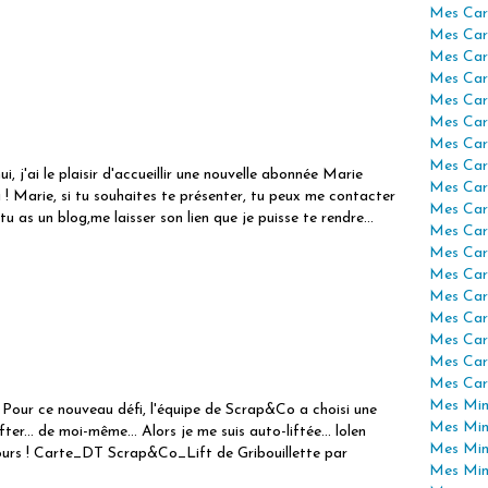
Mes Car
Mes Car
Mes Car
Mes Car
Mes Car
Mes Car
Mes Car
Mes Car
ui, j'ai le plaisir d'accueillir une nouvelle abonnée Marie
Mes Car
i ! Marie, si tu souhaites te présenter, tu peux me contacter
Mes Car
u as un blog,me laisser son lien que je puisse te rendre...
Mes Car
Mes Car
Mes Car
Mes Car
Mes Car
Mes Car
Mes Car
Mes Car
Mes Mini
 Pour ce nouveau défi, l'équipe de Scrap&Co a choisi une
Mes Min
fter... de moi-même... Alors je me suis auto-liftée... lolen
Mes Min
jours ! Carte_DT Scrap&Co_Lift de Gribouillette par
Mes Min