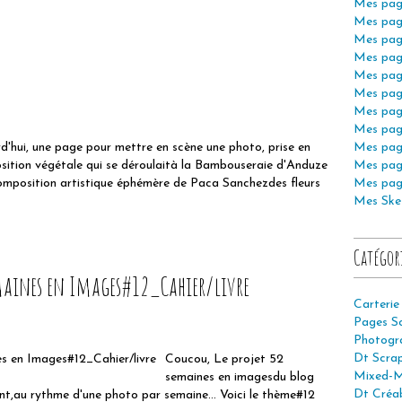
Mes pag
Mes pag
Mes pag
Mes pag
Mes pag
Mes pag
Mes pag
Mes pag
d'hui, une page pour mettre en scène une photo, prise en
Mes pag
ition végétale qui se déroulaità la Bambouseraie d'Anduze
Mes pag
omposition artistique éphémère de Paca Sanchezdes fleurs
Mes pag
Mes Ske
Catégor
maines en Images#12_Cahier/livre
Carterie
Pages S
Photogr
Dt Scra
Coucou, Le projet 52
Mixed-M
semaines en imagesdu blog
Dt Créab
t,au rythme d'une photo par semaine... Voici le thème#12