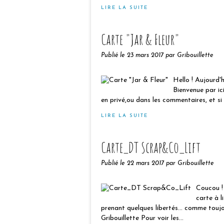
LIRE LA SUITE
Carte "Jar & Fleur"
Publié le
23 mars 2017
par Gribouillette
Hello ! Aujourd'h
Bienvenue par ic
en privé,ou dans les commentaires, et si t
LIRE LA SUITE
Carte_DT Scrap&Co_Lift
Publié le
22 mars 2017
par Gribouillette
Coucou !
carte à li
prenant quelques libertés... comme tou
Gribouillette Pour voir les...