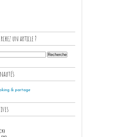
rchez un article ?
nautés
oking & partage
hives
(3)