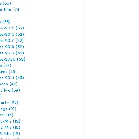
e (83)
la-Blas (74)
s (53)
es-2015 (52)
es-2016 (52)
es-2017 (52)
es-2018 (52)
es-2019 (52)
es-2020 (52)
e (47)
ums (45)
es-2014 (43)
Déco (42)
By Me (39)
)
arte (22)
age (21)
nal (16)
2-Mis (12)
2-Mis (12)
2-Mis (12)