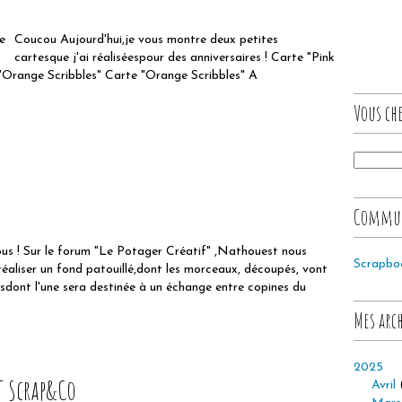
Coucou Aujourd'hui,je vous montre deux petites
cartesque j'ai réaliséespour des anniversaires ! Carte "Pink
 "Orange Scribbles" Carte "Orange Scribbles" A
Vous che
Commu
us ! Sur le forum "Le Potager Créatif" ,Nathouest nous
Scrapbo
éaliser un fond patouillé,dont les morceaux, découpés, vont
esdont l'une sera destinée à un échange entre copines du
Mes arc
2025
DT Scrap&Co
Avril