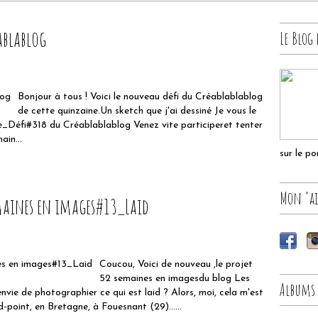
ablablog
Le Blog 
Bonjour à tous ! Voici le nouveau défi du Créablablablog
de cette quinzaine.Un sketch que j'ai dessiné Je vous le
e_Défi#318 du Créablablablog Venez vite participeret tenter
ain...
sur le p
Mon "ai
maines en images#13_Laid
Coucou, Voici de nouveau ,le projet
52 semaines en imagesdu blog Les
Albums
vie de photographier ce qui est laid ? Alors, moi, cela m'est
nd-point, en Bretagne, à Fouesnant (29)......