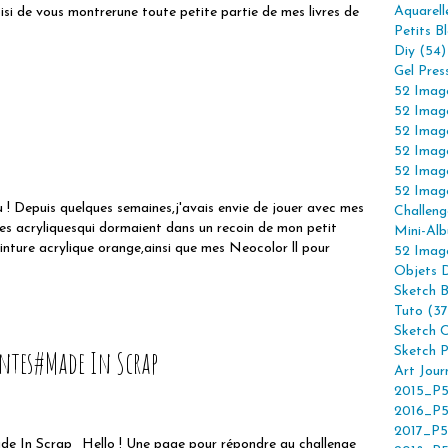
Aquarell
i de vous montrerune toute petite partie de mes livres de
Petits B
Diy (54)
Gel Pres
52 Imag
52 Imag
52 Imag
52 Imag
52 Imag
52 Imag
! Depuis quelques semaines,j'avais envie de jouer avec mes
Challeng
es acryliquesqui dormaient dans un recoin de mon petit
Mini-Alb
,peinture acrylique orange,ainsi que mes Neocolor ll pour
52 Imag
Objets 
Sketch 
Tuto (37
Sketch C
ntes#Made In Scrap
Sketch P
Art Jour
2015_P5
2016_P5
2017_P5
Hello ! Une page pour répondre au challenge