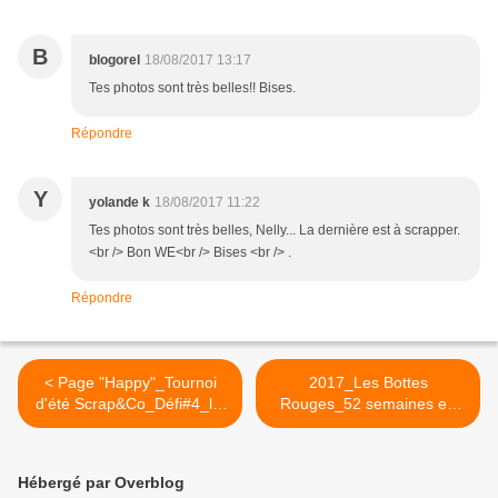
B
blogorel
18/08/2017 13:17
Tes photos sont très belles!! Bises.
Répondre
Y
yolande k
18/08/2017 11:22
Tes photos sont très belles, Nelly... La dernière est à scrapper.
<br /> Bon WE<br /> Bises <br /> .
Répondre
< Page "Happy"_Tournoi
2017_Les Bottes
d'été Scrap&Co_Défi#4_lift
Rouges_52 semaines en
page
images#34_Engrenage >
Hébergé par Overblog