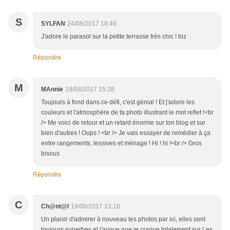
S
SYLFAN
24/08/2017 18:49
J'adore le parasol sur la petite terrasse très chic ! biz
Répondre
M
MAnnie
19/08/2017 15:28
Toujours à fond dans ce défi, c'est génial ! Et j'adore les
couleurs et l'atmosphère de ta photo illustrant le mot reflet !<br
/> Me voici de retour et un retard énorme sur ton blog et sur
bien d'autres ! Oups ! <br /> Je vais essayer de remédier à ça
entre rangements, lessives et ménage ! Hi ! hi !<br /> Gros
bisous
Répondre
C
Ch@nt@l
19/08/2017 13:16
Un plaisir d'admirer à nouveau tes photos par ici, elles sont
toujours superbes et j'avoue que je craque totalement sur Les