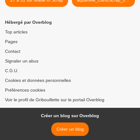
27 à 31 sur Made In Scrap
aquarelle_CartoScrap_Jeu
de l'été
2017_Semaine#3_Défi#6 >
Hébergé par Overblog
Top articles
Pages
Contact
Signaler un abus
C.G.U.
Cookies et données personnelles
Préférences cookies
Voir le profil de Gribouillette sur le portail Overblog
Créer un blog sur Overblog
Créer un blog